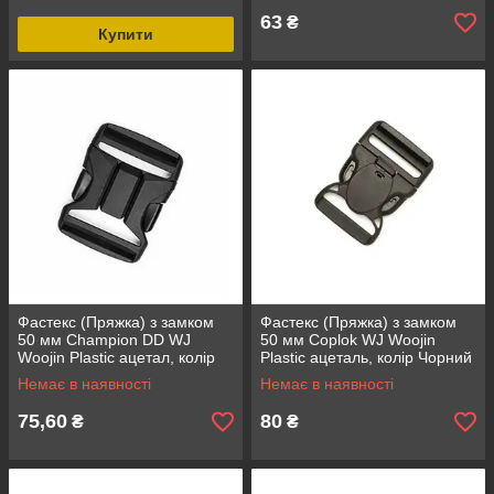
63
₴
Купити
Фастекс (Пряжка) з замком
Фастекс (Пряжка) з замком
50 мм Champion DD WJ
50 мм Coplok WJ Woojin
Woojin Plastic ацетал, колір
Plastic ацеталь, колір Чорний
Чорний
Немає в наявності
Немає в наявності
75,60
80
₴
₴