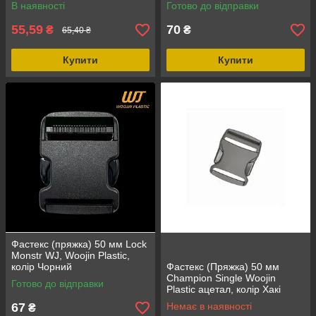
В наявності
Готово до відправки
55,59
70
₴
₴
65,40 ₴
Купити
Купити
Фастекс (пряжка) 50 мм Lock
Monstr WJ, Woojin Plastic,
колір Чорний
Фастекс (Пряжка) 50 мм
Champion Single Woojin
Готово до відправки
Plastic ацетал, колір Хакі
67
Немає в наявності
₴