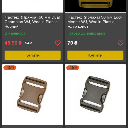
Фастекс (Пряжка) 50 мм Dual
Фастекс (пряжка) 50 мм Lock
Champion WJ, Woojin Plastic
Monstr WJ, Woojin Plastic,
Чорний
колір койот
В наявності
Готово до відправки
45,90
70
₴
₴
54 ₴
Купити
Купити
–15%
–15%