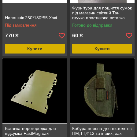
Фурнітура для пошиття сумок
під магазин світлий Тан
Напашнік 250*180*55 Хакі
гнучка пластикова вставка
Під замовлення
Готово до відправки
770
60
₴
₴
Купити
Купити
Вставка-перегородка для
Кобура поясна для пістолетів
підсумка FastMag хакі
ПМ,ТТ,Ф12 та інших, хакі