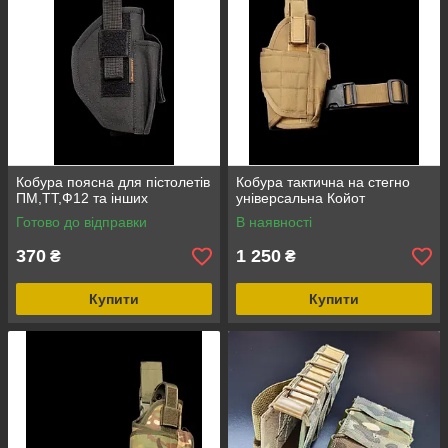
Кобура поясна для пістолетів
Кобура тактична на стегно
ПМ,ТТ,Ф12 та інших
універсальна Койот
Готово до відправки
В наявності
370
1 250
₴
₴
Купити
Купити