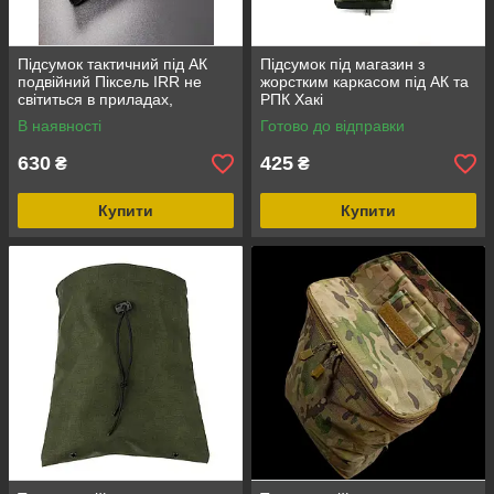
Підсумок тактичний під АК
Підсумок під магазин з
подвійний Піксель IRR не
жорстким каркасом під АК та
світиться в приладах,
РПК Хакі
кріпиться на блисколі Cordura
В наявності
Готово до відправки
поліамід
630
425
₴
₴
Купити
Купити