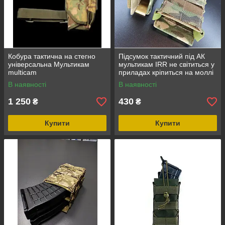
Кобура тактична на стегно
Підсумок тактичний під АК
універсальна Мультикам
мультикам IRR не світиться у
multicam
приладах кріпиться на моллі
Cordura поліамід
В наявності
В наявності
1 250
430
₴
₴
Купити
Купити