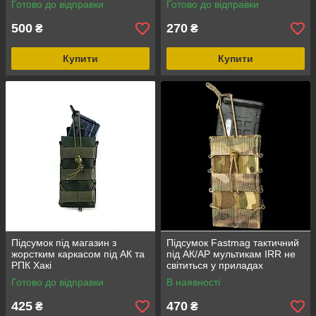
Готово до відправки
Готово до відправки
500
270
₴
₴
Купити
Купити
Підсумок під магазин з
Підсумок Fastmag тактичний
жорстким каркасом під АК та
під АК/АР мультикам IRR не
РПК Хакі
світиться у приладах
кріпиться на моллі Cordura
Готово до відправки
В наявності
поліамід
425
470
₴
₴