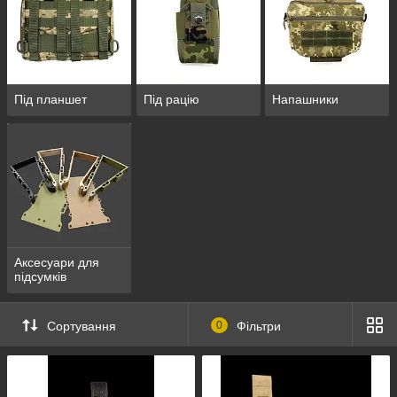
Під планшет
Під рацію
Напашники
Аксесуари для
підсумків
Сортування
0
Фільтри