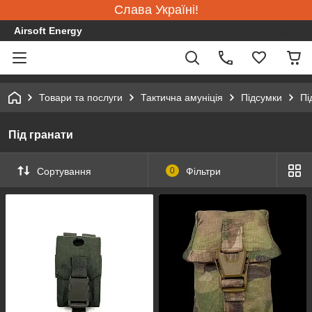
Слава Україні!
Airsoft Energy
Товари та послуги
Тактична амуніція
Підсумки
Пі
Під гранати
Сортування
0
Фільтри