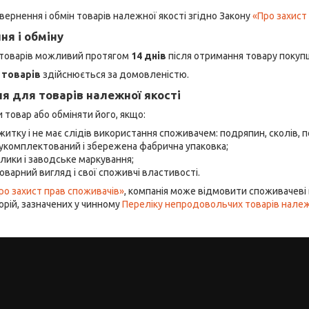
вернення і обмін товарів належної якості згідно Закону
«Про захист
ня і обміну
 товарів можливий протягом
14 днів
після отримання товару покуп
 товарів
здійснюється за домовленістю.
я для товарів належної якості
товар або обміняти його, якщо:
житку і не має слідів використання споживачем: подряпин, сколів, по
укомплектований і збережена фабрична упаковка;
рлики і заводське маркування;
оварний вигляд і свої споживчі властивості.
ро захист прав споживачів»
, компанія може відмовити споживачеві в
орій, зазначених у чинному
Переліку непродовольчих товарів належн