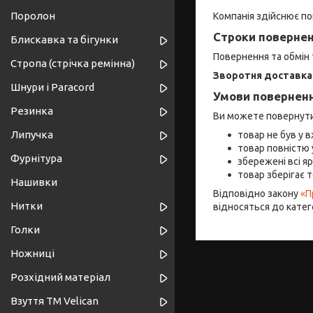
Поролон
Компанія здійснює по
Строки повернен
Блискавка та бігунки
Повернення та обмін
Стропа (стрічка ремінна)
Зворотня доставка
Шнури і Paracord
Умови поверненн
Резинка
Ви можете повернути 
Липучка
товар не був у в
товар повністю 
Фурнітура
збережені всі я
товар зберігає т
Нашивки
Відповідно закону
«П
Нитки
відносяться до катег
Голки
Ножниці
Розхідний матеріал
Взуття ТМ Velican