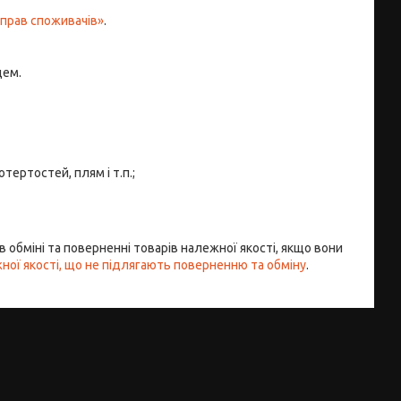
 прав споживачів»
.
цем.
тертостей, плям і т.п.;
 обміні та поверненні товарів належної якості, якщо вони
ої якості, що не підлягають поверненню та обміну
.