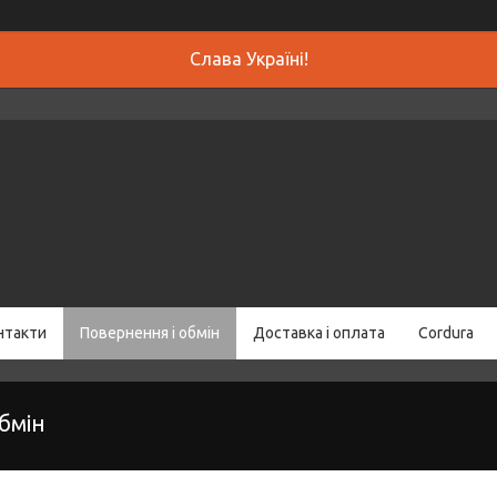
Слава Україні!
нтакти
Повернення і обмін
Доставка і оплата
Cordura
бмін