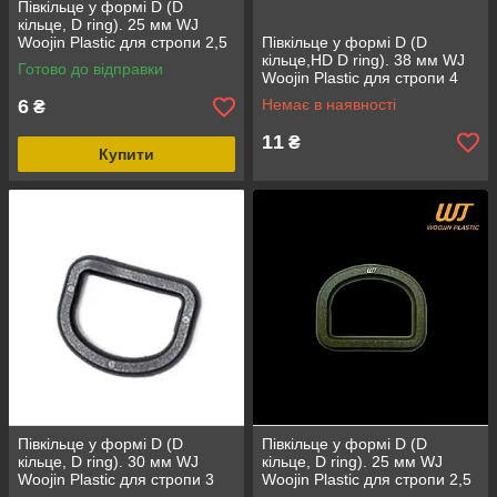
Півкільце у формі D (D
кільце, D ring). 25 мм WJ
Woojin Plastic для стропи 2,5
Півкільце у формі D (D
см матеріал ацетали колір
кільце,HD D ring). 38 мм WJ
Готово до відправки
Білий
Woojin Plastic для стропи 4
см матеріал ацетали колір
6
Немає в наявності
₴
чорний
11
₴
Купити
Півкільце у формі D (D
Півкільце у формі D (D
кільце, D ring). 30 мм WJ
кільце, D ring). 25 мм WJ
Woojin Plastic для стропи 3
Woojin Plastic для стропи 2,5