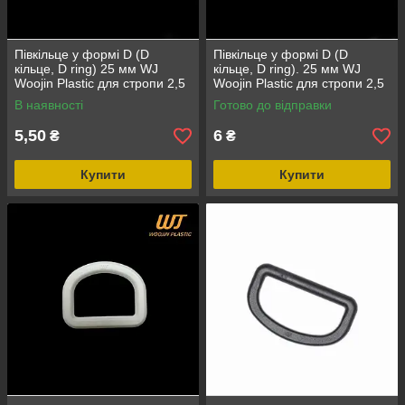
Півкільце у формі D (D
Півкільце у формі D (D
кільце, D ring) 25 мм WJ
кільце, D ring). 25 мм WJ
Woojin Plastic для стропи 2,5
Woojin Plastic для стропи 2,5
см матеріал ацеталь колір
см матеріал ацетали колір
В наявності
Готово до відправки
чорний
Тан
5,50
6
₴
₴
Купити
Купити