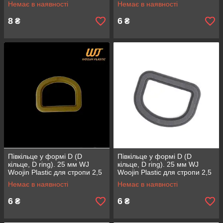
см матеріал ацетали колір
см матеріал ацетали колір
Немає в наявності
Немає в наявності
чорний
Хакі
8
6
₴
₴
Півкільце у формі D (D
Півкільце у формі D (D
кільце, D ring). 25 мм WJ
кільце, D ring). 25 мм WJ
Woojin Plastic для стропи 2,5
Woojin Plastic для стропи 2,5
см матеріал ацетали колір
см матеріал ацетали колір
Немає в наявності
Немає в наявності
Койот
Сірий
6
6
₴
₴