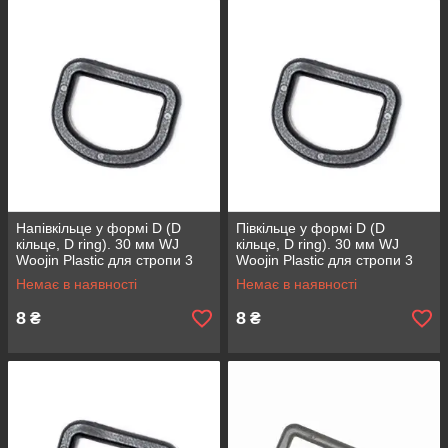
Напівкільце у формі D (D
Півкільце у формі D (D
кільце, D ring). 30 мм WJ
кільце, D ring). 30 мм WJ
Woojin Plastic для стропи 3
Woojin Plastic для стропи 3
см матеріал ацетал кольору
см матеріал ацетали колір
Немає в наявності
Немає в наявності
Хакі
чорний Койот
8
8
₴
₴