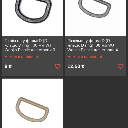
Півкільце у формі D (D
Півкільце у формі D (D
кільце, D ring). 30 мм WJ
кільце, D ring). 38 мм WJ
Woojin Plastic для стропи 3
Woojin Plastic для стропи 4
см матеріал ацетали колір
см матеріал ацетали колір
Немає в наявності
Немає в наявності
чорний Тан
Хакі чорний
8
12,50
₴
₴