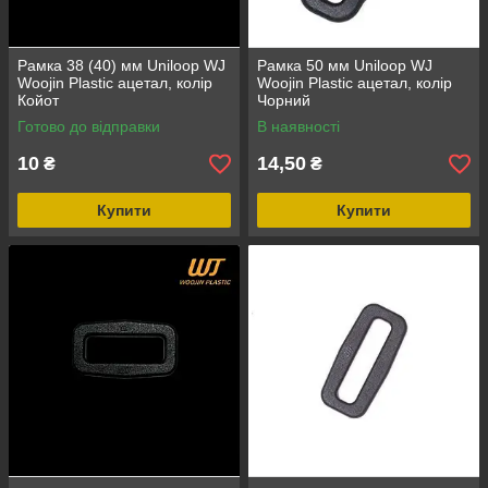
Рамка 38 (40) мм Uniloop WJ
Рамка 50 мм Uniloop WJ
Woojin Plastic ацетал, колір
Woojin Plastic ацетал, колір
Койот
Чорний
Готово до відправки
В наявності
10
14,50
₴
₴
Купити
Купити