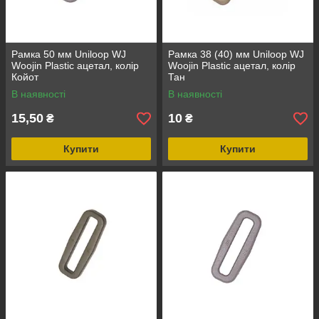
Рамка 50 мм Uniloop WJ
Рамка 38 (40) мм Uniloop WJ
Woojin Plastic ацетал, колір
Woojin Plastic ацетал, колір
Койот
Тан
В наявності
В наявності
15,50
10
₴
₴
Купити
Купити