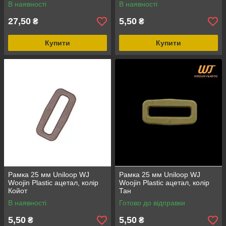
В наявності
В наявності
27,50
5,50
₴
₴
Купити
Купити
Рамка 25 мм Uniloop WJ
Рамка 25 мм Uniloop WJ
Woojin Plastic ацетал, колір
Woojin Plastic ацетал, колір
Койот
Тан
В наявності
Готово до відправки
5,50
5,50
₴
₴