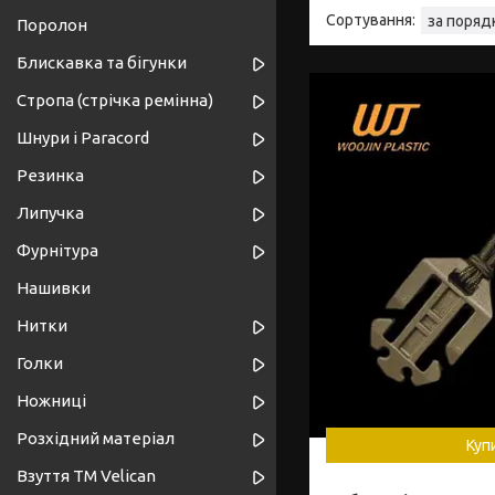
Поролон
Блискавка та бігунки
Стропа (стрічка ремінна)
Шнури і Paracord
Резинка
Липучка
Фурнітура
Нашивки
Нитки
Голки
Ножниці
Розхідний матеріал
Куп
Взуття ТМ Velican