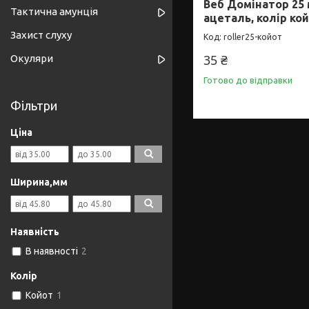
Веб Домінатор 25 
Тактична амунція
ацеталь, колір ко
Захист слуху
roller25-койот
35 ₴
Окуляри
Готово до відправки
Фільтри
Ціна
Ширина,мм
Наявність
В наявності
2
Колір
Койот
1