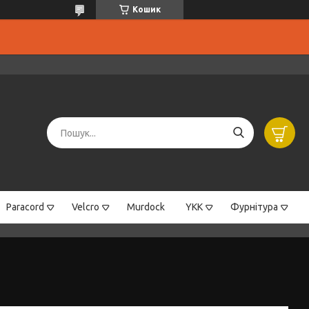
Кошик
Paracord
Velcro
Murdock
YKK
Фурнітура