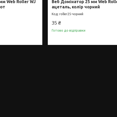
мм Web Roller WJ
Веб Домінатор 25 мм Web Roll
йот
ацеталь, колір чорний
roller25-чорний
35 ₴
Готово до відправки