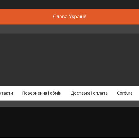
Слава Україні!
нтакти
Повернення і обмін
Доставка і оплата
Cordura