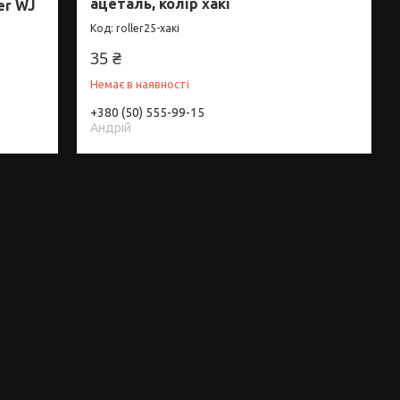
ацеталь, колір хакі
er WJ
roller25-хакі
35 ₴
Немає в наявності
+380 (50) 555-99-15
Андрій