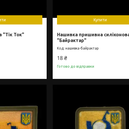
ити
Купити
 "Тік Ток"
Нашивка пришивна силіконов
"Байрактар"
нашивка-байрактар
18 ₴
Готово до відправки