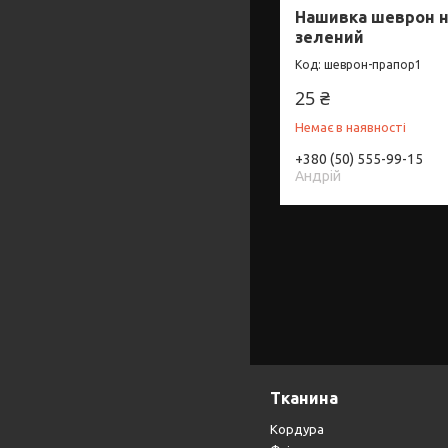
Нашивка шеврон н
зелений
шеврон-прапор1
25 ₴
Немає в наявності
+380 (50) 555-99-15
Андрій
Тканина
Кордура