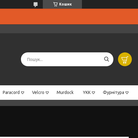
Кошик
Paracord
Velcro
Murdock
YKK
Фурнітура