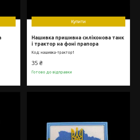
Купити
а
Нашивка пришивна силіконова танк
і трактор на фоні прапора
нашивка-трактор1
35 ₴
Готово до відправки