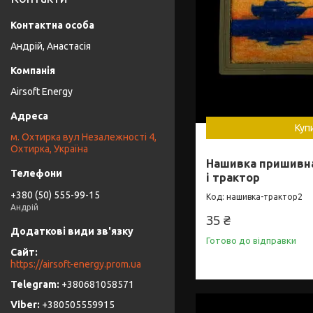
Андрій, Анастасія
Airsoft Energy
Куп
м. Охтирка вул Незалежності 4,
Охтирка, Україна
Нашивка пришивна
і трактор
+380 (50) 555-99-15
нашивка-трактор2
Андрій
35 ₴
Готово до відправки
https://airsoft-energy.prom.ua
+380681058571
+380505559915