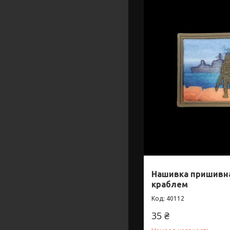
Нашивка пришивна
краблем
40112
35 ₴