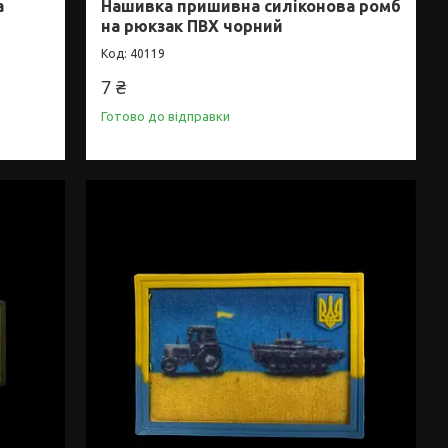
а
Нашивка пришивна силіконова ромб
на рюкзак ПВХ чорний
40119
7 ₴
Готово до відправки