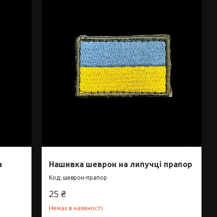
а
Нашивка шеврон на липучці прапор
шеврон-прапор
25 ₴
Немає в наявності