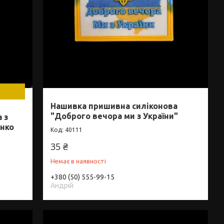
Нашивка пришивна силіконова
"Доброго вечора ми з України"
 з
нко
40111
35 ₴
Немає в наявності
+380 (50) 555-99-15
Андрій