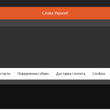
Слава Україні!
нтакти
Повернення і обмін
Доставка і оплата
Cordura