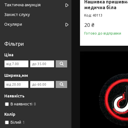
Нашивка пришивна
Тактична амунція
медична біла
Захист слуху
40113
20 ₴
Окуляри
Готово до відправки
Фільтри
Ціна
Ширина,мм
Наявність
В наявності
8
Колір
Білий
1