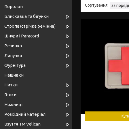
Поролон
Блискавка та бігунки
Стропа (стрічка ремінна)
Шнури і Paracord
Резинка
Липучка
Фурнітура
Нашивки
Нитки
Голки
Ножниці
Розхідний матеріал
Куп
Взуття ТМ Velican