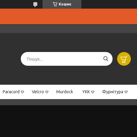
Кошик
Paracord
Velcro
Murdock
YKK
Фурнітура