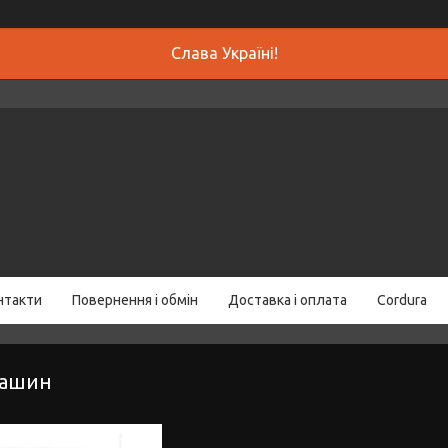
Слава Україні!
нтакти
Повернення і обмін
Доставка і оплата
Cordura
машин