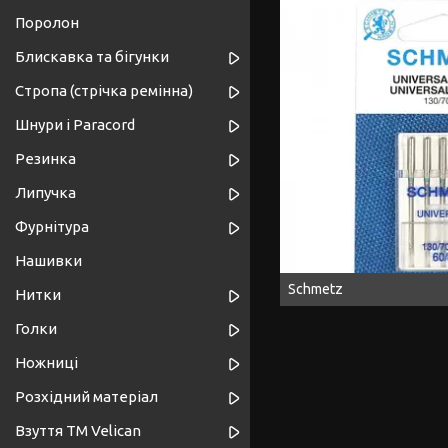
Поролон
Блискавка та бігунки
Стропа (стрічка ремінна)
Шнури і Paracord
Резинка
Липучка
Фурнітура
Нашивки
Schmetz
Нитки
Голки
Ножниці
Розхідний матеріал
Взуття ТМ Velican