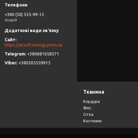
+380 (50) 555-99-15
Андрій
https://airsoft-energy.prom.ua
+380681058571
+380505559915
Тканина
Кордура
Фліс
Сітка
Костюмні