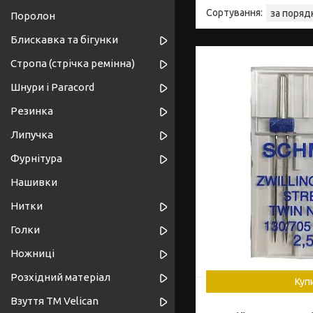
Поролон
Блискавка та бігунки
Стропа (стрічка ремінна)
Шнури і Paracord
Резинка
Липучка
Фурнітура
Нашивки
Нитки
Голки
Ножниці
Розхідний матеріал
Куп
Взуття ТМ Velican