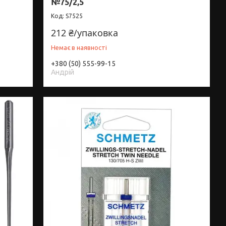
№75/2,5
S7525
212 ₴/упаковка
Немає в наявності
+380 (50) 555-99-15
Андрій