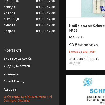
09:00
17:00
ВІВТОРОК
09:00
17:00
СЕРЕДА
09:00
17:00
ЧЕТВЕР
09:00
17:00
ПʼЯТНИЦЯ
09:00
17:00
СУБОТА
Набір голок Schme
№65
09:00
17:00
НЕДІЛЯ
SSS-65
98 ₴/упаковка
Контакти
Немає в наявності
+380 (50) 555-99-15
Андрій
Андрій, Анастасія
Airsoft Energy
м. Охтирка вул Незалежності 4,
Охтирка, Україна