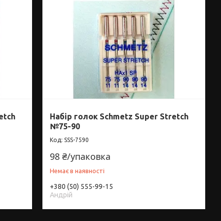
etch
Набір голок Schmetz Super Stretch
№75-90
SSS-7590
98 ₴/упаковка
Немає в наявності
+380 (50) 555-99-15
Андрій