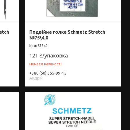
etch
Подвійна голка Schmetz Stretch
№75\4,0
S7540
121 ₴/упаковка
Немає в наявності
+380 (50) 555-99-15
Андрій