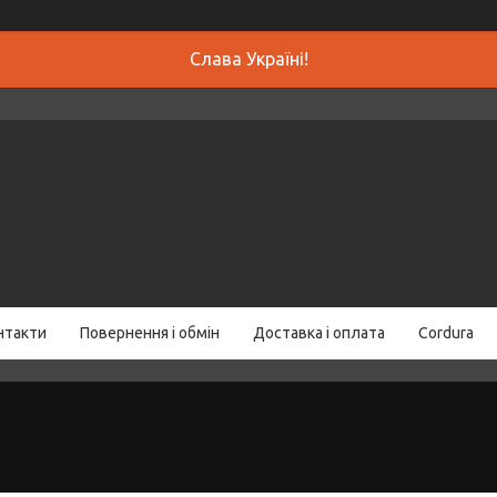
Слава Україні!
нтакти
Повернення і обмін
Доставка і оплата
Cordura