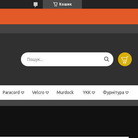
Кошик
Paracord
Velcro
Murdock
YKK
Фурнітура