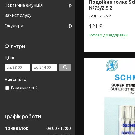
Подвійна голка Sc
Тактична амунція
№75/2,5 2
Захист слуху
S7525 2
121 ₴
Окуляри
Готово до відправки
Фільтри
Ціна
Наявність
В наявності
2
Графік роботи
09:00
17:00
ПОНЕДІЛОК