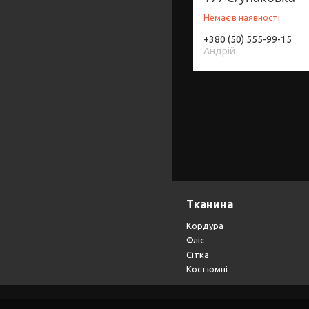
Немає в наявності
+380 (50) 555-99-15
Андрій
Тканина
Кордура
Фліс
Сітка
Костюмні