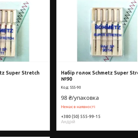
tz Super Stretch
Набір голок Schmetz Super Str
№90
SSS-90
98 ₴/упаковка
Немає в наявності
+380 (50) 555-99-15
Андрій