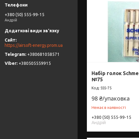
+380 (50) 555-99-15
Андрій
https://airsoft-energy.prom.ua
+380681058571
+380505559915
Набір голок Schme
№75
SSS-75
98 ₴/упаковка
Немає в наявності
+380 (50) 555-99-15
Андрій