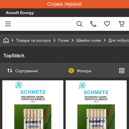
Слава Україні!
Airsoft Energy
Товари та послуги
Голки
Швейні голки
Для побут
TopStitch
Сортування
0
Фільтри