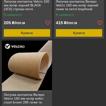
Липучка контактна Velcro 150
Липучка контактна Велкро
мм колір чорний BLACK
Velcro 160 мм колір чорний
(3C0) стрічка-петлі
гачки та петлі loop/hook
В наявності
В наявності
205
415
₴/пог.м
₴/пог.м
Купити
Купити
Липучка контактна Велкро
Velcro 160 мм колір койот
coyot brown 286 гачки та