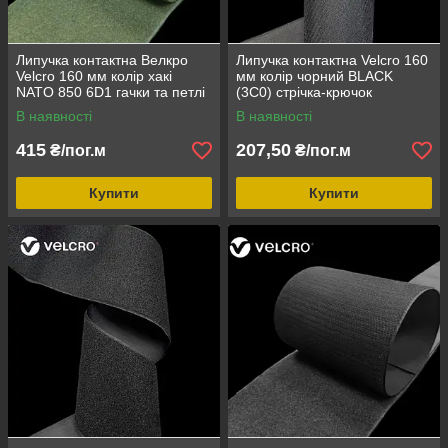
Липучка контактна Велкро
Липучка контактна Velcro 160
Velcro 160 мм колір хакі
мм колір чорний BLACK
NATО 850 6D1 гачки та петлі
(3C0) стрічка-крючок
loop/hook
В наявності
В наявності
415
207,50
₴/пог.м
₴/пог.м
Купити
Купити