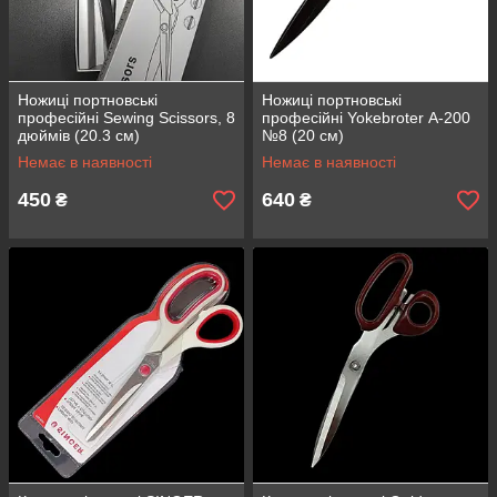
Ножиці портновські
Ножиці портновські
професійні Sewing Scissors, 8
професійні Yokebroter А-200
дюймів (20.3 см)
№8 (20 см)
Немає в наявності
Немає в наявності
450
640
₴
₴