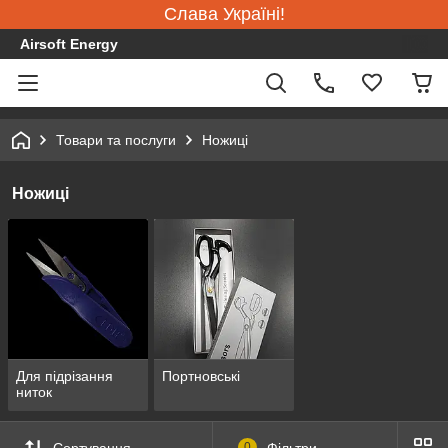
Слава Україні!
Airsoft Energy
Товари та послуги
Ножиці
Ножиці
Для підрізання
Портновські
ниток
Сортування
0
Фільтри