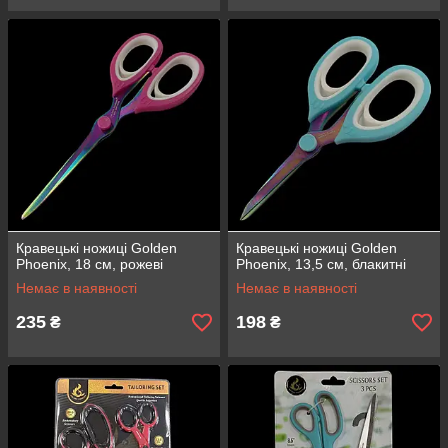
Кравецькі ножиці Golden
Кравецькі ножиці Golden
Phoenix, 18 см, рожеві
Phoenix, 13,5 см, блакитні
Немає в наявності
Немає в наявності
235
198
₴
₴