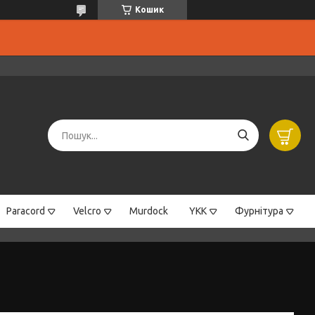
Кошик
Paracord
Velcro
Murdock
YKK
Фурнітура