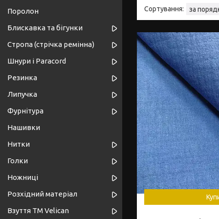
Поролон
Блискавка та бігунки
Стропа (стрічка ремінна)
Шнури і Paracord
Резинка
Липучка
Фурнітура
Нашивки
Нитки
Голки
Ножниці
Розхідний матеріал
Куп
Взуття ТМ Velican