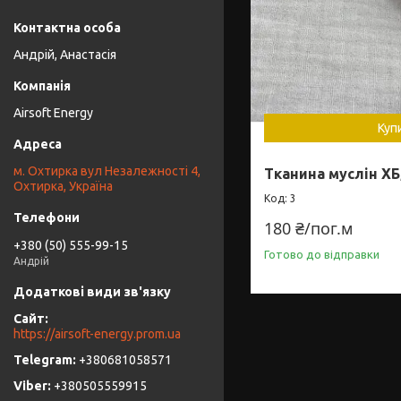
Андрій, Анастасія
Airsoft Energy
Куп
м. Охтирка вул Незалежності 4,
Тканина муслін Х
Охтирка, Україна
3
180 ₴/пог.м
+380 (50) 555-99-15
Готово до відправки
Андрій
https://airsoft-energy.prom.ua
+380681058571
+380505559915