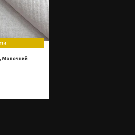
ити
Б, Молочний