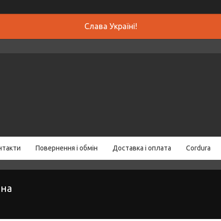
Слава Україні!
нтакти
Повернення і обмін
Доставка і оплата
Cordura
ина