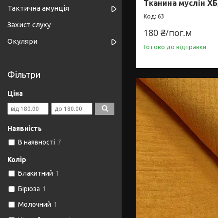
Тканина муслін ХБ
Тактична амунція
63
Захист слуху
180 ₴/пог.м
Окуляри
Готово до відправки
Фільтри
Ціна
Наявність
В наявності
7
Колір
Блакитний
1
Бірюза
1
Молочний
1