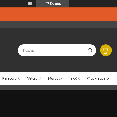
Кошик
Paracord
Velcro
Murdock
YKK
Фурнітура