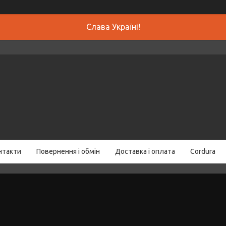
Слава Україні!
нтакти
Повернення і обмін
Доставка і оплата
Cordura