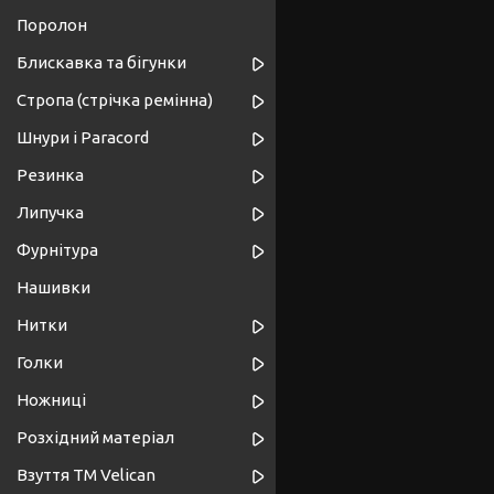
Поролон
Блискавка та бігунки
Стропа (стрічка ремінна)
Шнури і Paracord
Резинка
Липучка
Фурнітура
Нашивки
Нитки
Голки
Ножниці
Розхідний матеріал
Взуття ТМ Velican