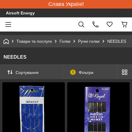
Слава Україні!
Airsoft Energy
Товари та послуги
Голки
Ручні голки
NEEDLES
NEEDLES
Сортування
0
Фільтри