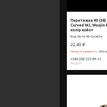
Перетяжка 40 (38)
Curved WJ, Woojin 
колір койот
WJ-3х-40-Curved-к
22,40 ₴
Немає в наявності
Оптом
+380 (50) 555-99-15
Андрій