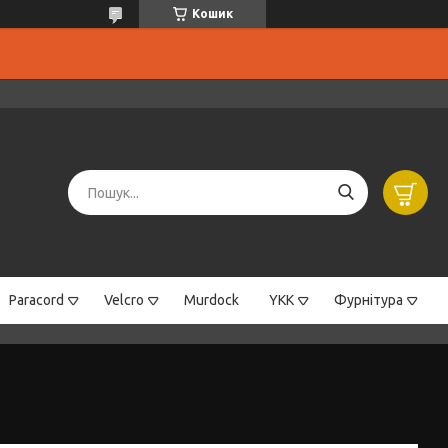
Кошик
Paracord
Velcro
Murdock
YKK
Фурнітура