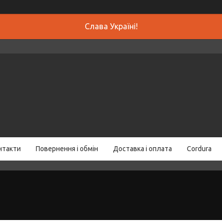
Слава Україні!
нтакти
Повернення і обмін
Доставка і оплата
Cordura