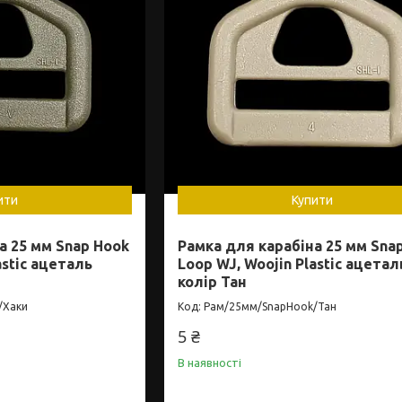
ити
Купити
а 25 мм Snap Hook
Рамка для карабіна 25 мм Sna
astic ацеталь
Loop WJ, Woojin Plastic ацетал
колір Тан
/Хаки
Рам/25мм/SnapHook/Тан
5 ₴
В наявності