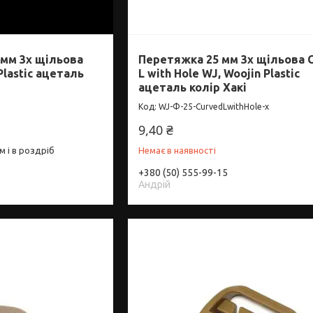
 мм 3х щільова
Перетяжка 25 мм 3х щільова 
Plastic ацеталь
L with Hole WJ, Woojin Plastic
ацеталь колір Хакі
WJ-Ф-25-CurvedLwithНоle-х
9,40 ₴
 і в роздріб
Немає в наявності
+380 (50) 555-99-15
Андрій