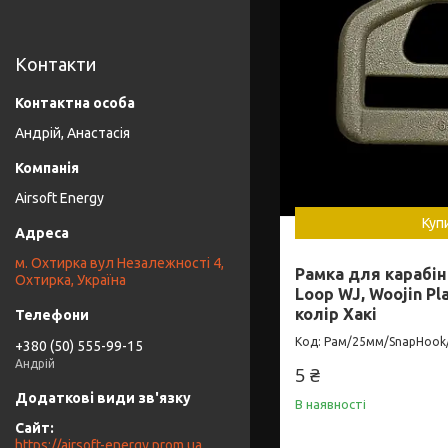
Контакти
Андрій, Анастасія
Airsoft Energy
Куп
м. Охтирка вул Незалежності 4,
Рамка для карабін
Охтирка, Україна
Loop WJ, Woojin Pl
колір Хакі
Рам/25мм/SnapHook
+380 (50) 555-99-15
Андрій
5 ₴
В наявності
https://airsoft-energy.prom.ua