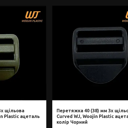
3х щільова
Перетяжка 40 (38) мм 3х щіль
in Plastic ацеталь
Curved WJ, Woojin Plastic ацет
колір Чорний