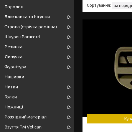
Поролон
Блискавка та бігунки
Стропа (стрічка ремінна)
Шнури і Paracord
Резинка
Липучка
Фурнітура
Нашивки
Нитки
Голки
Ножниці
Розхідний матеріал
Куп
Взуття ТМ Velican