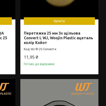
Купити
QA
Перетяжка 25 мм 3х щільова
c 25
Convert L WJ, Woojin Plastic ацеталь
колір Койот
WJ-Ф-25-Convert-к
11,95 ₴
Готово до відправки