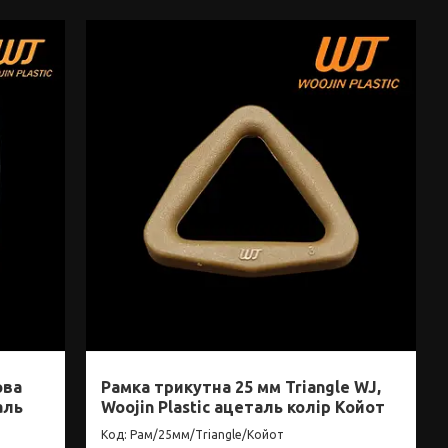
ова
Рамка трикутна 25 мм Triangle WJ,
аль
Woojin Plastic ацеталь колір Койот
Рам/25мм/Triangle/Койот