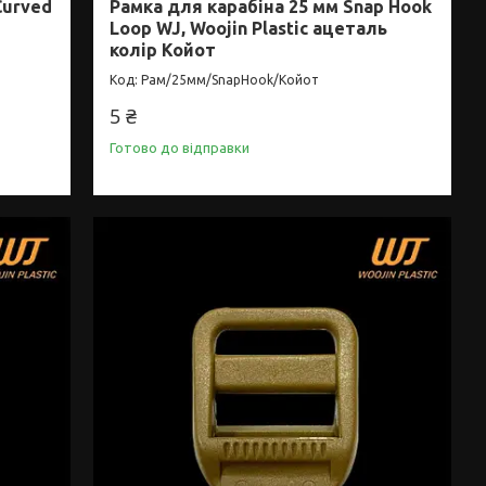
Curved
Рамка для карабіна 25 мм Snap Hook
Loop WJ, Woojin Plastic ацеталь
колір Койот
Рам/25мм/SnapHook/Койот
5 ₴
Готово до відправки