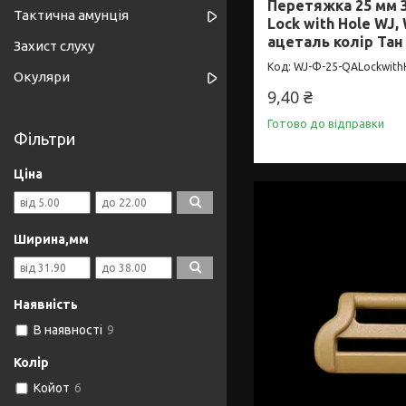
Перетяжка 25 мм 
Тактична амунція
Lock with Hole WJ, 
ацеталь колір Тан
Захист слуху
WJ-Ф-25-QALockwith
Окуляри
9,40 ₴
Готово до відправки
Фільтри
Ціна
Ширина,мм
Наявність
В наявності
9
Колір
Койот
6