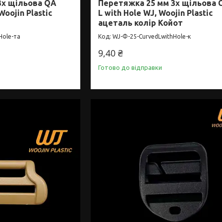
3х щільова QA
Перетяжка 25 мм 3х щільова 
Woojin Plastic
L with Hole WJ, Woojin Plastic
ацеталь колір Койот
Hole-та
WJ-Ф-25-CurvedLwithНоle-к
9,40 ₴
Готово до відправки