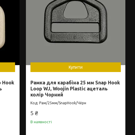
Купити
p Hook
Рамка для карабіна 25 мм Snap Hook
ь
Loop WJ, Woojin Plastic ацеталь
колір Чорний
Рам/25мм/SnapHook/Чёрн
5 ₴
В наявності