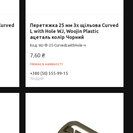
Curved
Перетяжка 25 мм 3х щільова Curved
L with Hole WJ, Woojin Plastic
ацеталь колір Чорний
WJ-Ф-25-CurvedLwithНоle-ч
7,60 ₴
Немає в наявності
+380 (50) 555-99-15
Андрій