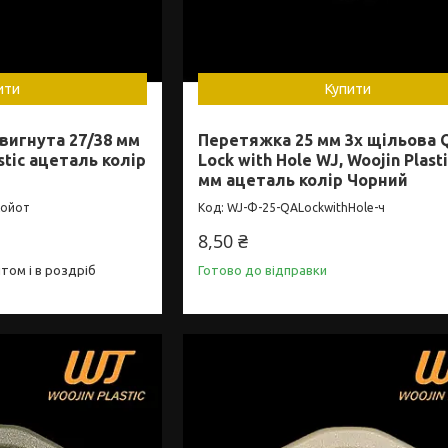
ити
Купити
вигнута 27/38 мм
Перетяжка 25 мм 3х щільова 
stic ацеталь колір
Lock with Hole WJ, Woojin Plasti
мм ацеталь колір Чорний
Койот
WJ-Ф-25-QALockwithHole-ч
8,50 ₴
том і в роздріб
Готово до відправки