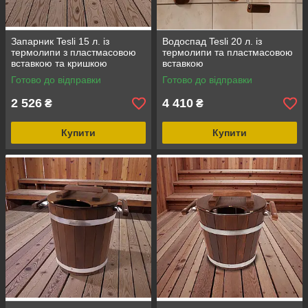
Запарник Tesli 15 л. із
Водоспад Tesli 20 л. із
термолипи з пластмасовою
термолипи та пластмасовою
вставкою та кришкою
вставкою
Готово до відправки
Готово до відправки
2 526
4 410
₴
₴
Купити
Купити