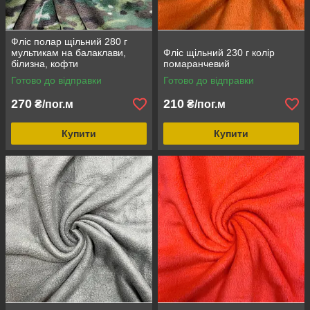
Фліс полар щільний 280 г
мультикам на балаклави,
Фліс щільний 230 г колір
білизна, кофти
помаранчевий
Готово до відправки
Готово до відправки
270
210
₴/пог.м
₴/пог.м
Купити
Купити