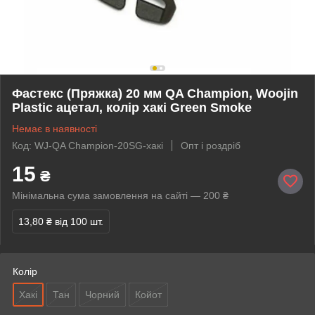
Фастекс (Пряжка) 20 мм QA Champion, Woojin
Plastic ацетал, колір хакі Green Smoke
Немає в наявності
Код: WJ-QA Champion-20SG-хакі
Опт і роздріб
15
₴
Мінімальна сума замовлення на сайті — 200 ₴
13,80 ₴
від 100 шт.
Колір
Хакі
Тан
Чорний
Койот