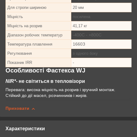
Для стропи шириною
20 мм
Міцність
посилена
Міцність на розрив
41,17 кг
-40
0
С - +80
0
С
Діапазон робочих температур
166
0
З
Температура плавлення
Регулювання
з одного боку
Показник IRR
-
Особливості Фастекса WJ
NIR*
- не світиться в тепловізори
Перевага: висока міцність на розрив і зручний монтаж.
Стійкий до дії масел, розчинників і жирів.
Приховати
Характеристики