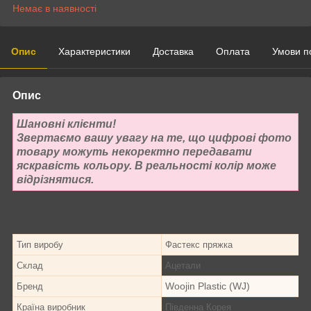
Немає в наявності
Опис
Характеристики
Доставка
Оплата
Умови п
Опис
Шановні клієнти!
Звертаємо вашу увагу на те, що цифрові фото
товару можуть некоректно передавати
яскравість кольору. В реальності колір може
відрізнятися.
Тип виробу
Фастекс пряжка
Склад
Ацетали
Woojin Plastic (WJ)
Бренд
Країна виробник
Південна Корея