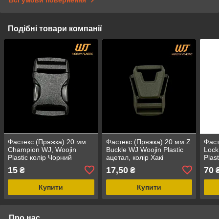
Всі умови повернення
Подібні товари компанії
Фастекс (Пряжка) 20 мм
Фастекс (Пряжка) 20 мм Z
Фаст
Champion WJ, Woojin
Buckle WJ Woojin Plastic
Lock
Plastic колір Чорний
ацетал, колір Хакі
Plast
15
17,50
70
₴
₴
Купити
Купити
Про нас