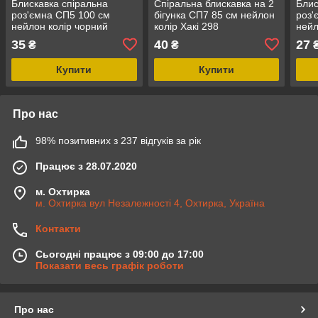
Блискавка спіральна
Спіральна блискавка на 2
Блис
роз'ємна СП5 100 см
бігунка СП7 85 см нейлон
роз'
нейлон колір чорний
колір Хакі 298
нейл
35
40
27
₴
₴
Купити
Купити
Про нас
98% позитивних з 237 відгуків за рік
Працює з 28.07.2020
м. Охтирка
м. Охтирка вул Незалежності 4, Охтирка, Україна
Контакти
Сьогодні працює з 09:00 до 17:00
Показати весь графік роботи
Про нас