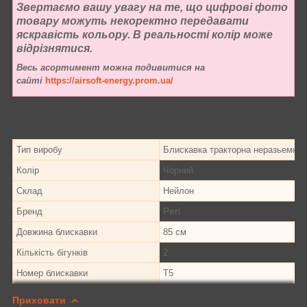
Звертаємо вашу увагу на те, що цифрові фото
товару можуть некоректно передавати
яскравість кольору. В реальності колір може
відрізнятися.
Весь асортимент можна подивитися на
сайті
https://airsoft-energy.prom.ua/
Тип виробу
Блискавка тракторна неразьемная
Колір
Чорний
Склад
Нейлон
Peri
Бренд
Довжина блискавки
85 см
Кількість бігунків
2
Номер блискавки
Т5
Приховати