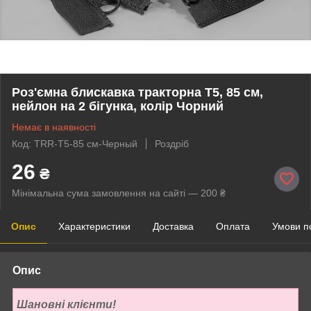
Роз'ємна блискавка тракторна Т5, 85 см,
нейлон на 2 бігунка, колір Чорний
Немає в наявності
Код: TRR-Т5-85 см-Черный
Роздріб
26
₴
Мінімальна сума замовлення на сайті — 200 ₴
Опис
Характеристики
Доставка
Оплата
Умови п
Опис
Шановні клієнти!