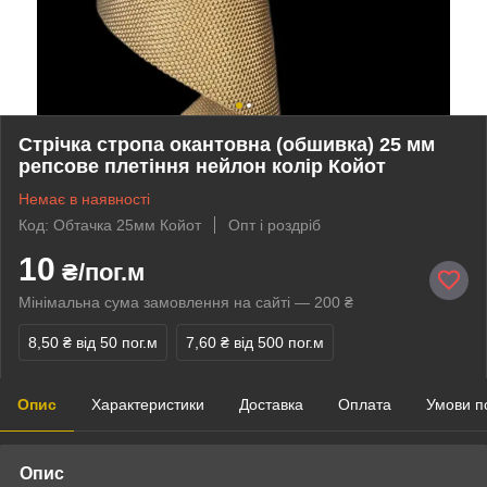
Стрічка стропа окантовна (обшивка) 25 мм
репсове плетіння нейлон колір Койот
Немає в наявності
Код: Обтачка 25мм Койот
Опт і роздріб
10
₴/пог.м
Мінімальна сума замовлення на сайті — 200 ₴
8,50 ₴
від 50 пог.м
7,60 ₴
від 500 пог.м
Опис
Характеристики
Доставка
Оплата
Умови п
Опис