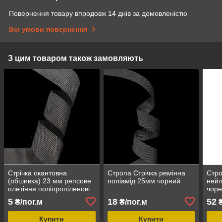
Повернення товару впродовж 14 днів за домовленістю
Всі умови повернення
З цим товаром також замовляють
Стрічка окантовна
Стропа Стрічка ремінна
Стро
(обшивка) 23 мм репсове
поліамід 25мм чорний
нейл
плетіння поліпропіленові
чорн
колір чорний
5
18
52
₴/пог.м
₴/пог.м
₴
Купити
Купити