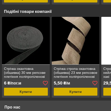
Подібні товари компанії
Стрічка окантовна
Стрічка стропа окантовна
Стро
(обшивка) 30 мм репсове
(обшивка) 23 мм репсовое
нейл
плетіння поліпропіленові
плетіння поліпропіленові
хакі
колір чорний
колір койот
6
5,50
29,
₴/пог.м
₴/м
Купити
Купити
Про нас