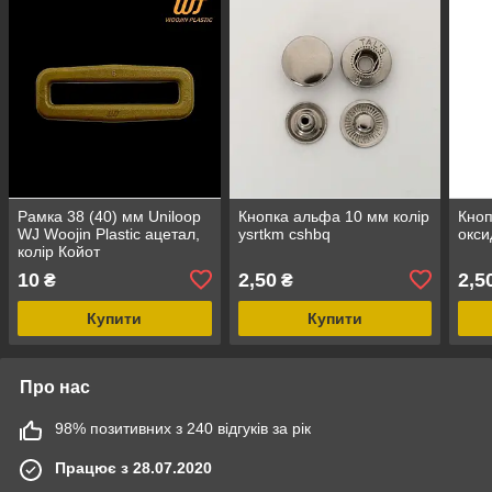
Рамка 38 (40) мм Uniloop
Кнопка альфа 10 мм колір
Кноп
WJ Woojin Plastic ацетал,
ysrtkm cshbq
окси
колір Койот
10
2,50
2,5
₴
₴
Купити
Купити
Про нас
98% позитивних з 240 відгуків за рік
Працює з 28.07.2020