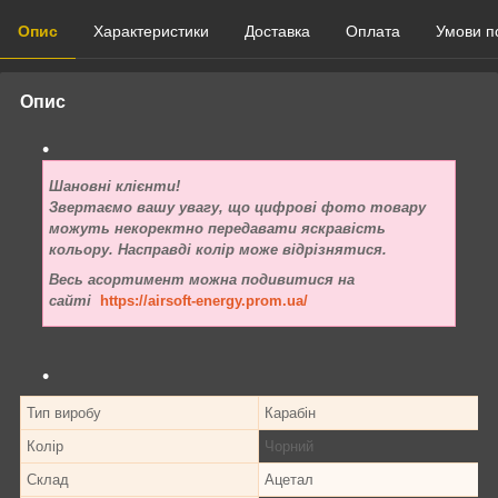
Опис
Характеристики
Доставка
Оплата
Умови п
Опис
Шановні клієнти!
Звертаємо вашу увагу, що цифрові фото товару
можуть некоректно передавати яскравість
кольору. Насправді колір може відрізнятися.
Весь асортимент можна подивитися на
сайті
https://airsoft-energy.prom.ua/
Тип виробу
Карабін
Колір
Чорний
Склад
Ацетал