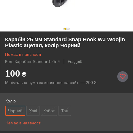
Карабін 25 мм Standard Snap Hook WJ Woojin
Plastic ацетал, колір Чорний
Немає в наявності
Код: Карабин-Standard-25-Ч
Роздріб
100
₴
Мінімальна сума замовлення на сайті — 200 ₴
Колір
Чорний
Хакі
Койот
Тан
Немає в наявності