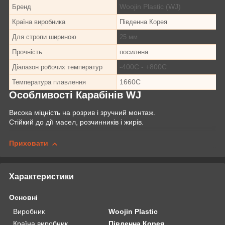
Woojin Plastic (WJ)
Бренд
Країна виробника
Південна Корея
Для стропи шириною
25 мм
Прочність
посилена
-40
0
С - +80
0
С
Діапазон робочих температур
166
0
С
Температура плавлення
Особливості Карабінів WJ
Висока міцність на розрив і зручний монтаж.
Стійкий до дії масел, розчинників і жирів.
Приховати
Характеристики
Основні
Виробник
Woojin Plastic
Країна виробник
Південна Корея