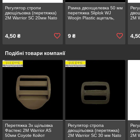
Регулятор стропи
Рамка двохщелевка 50 мм
Регу
двощільовка (перетяжка)
перетяжка Sliplok WJ
двощ
2M Warrior SC 20мм Nato
Woojin Plastic ацеталь,
2M W
green Хакі ацетал
колір Тан
Coyo
Кори
4,50
9
4,5
₴
₴
Подібні товари компанії
Перетяжка 3х щільовка
Регулятор стропа
Регу
Фастекс 2M Warrior AS
двощільовка (перетяжка)
двощ
50мм Coyote Койот
2M Warrior SC 30 мм Nato
2M W