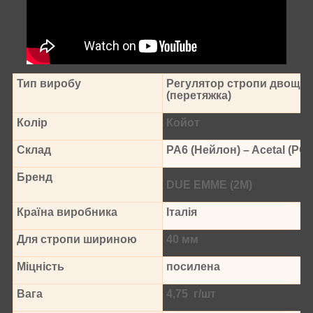
Тип виробу
Регулятор стропи двощіл
(перетяжка)
Колір
Койот
Склад
PA6 (Нейлон) – Acetal (PO
Бренд
DUE EMME (2M)
Країна виробника
Італія
Для стропи шириною
40 мм
Міцність
посилена
Вага
4,75 г/шт