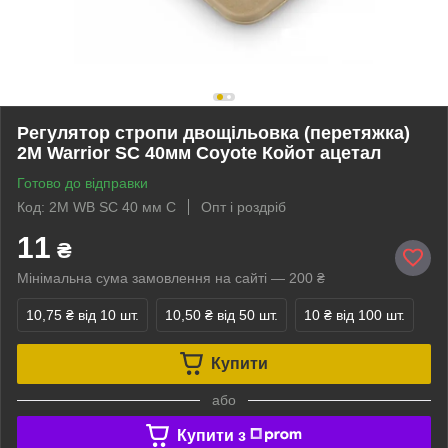
Регулятор стропи двощільовка (перетяжка)
2M Warrior SC 40мм Coyote Койот ацетал
Готово до відправки
Код: 2M WB SC 40 мм C
Опт і роздріб
11
₴
Мінімальна сума замовлення на сайті — 200 ₴
10,75 ₴
від 10 шт.
10,50 ₴
від 50 шт.
10 ₴
від 100 шт.
Купити
або
Купити з