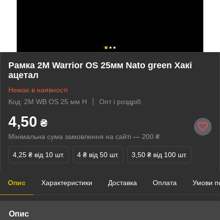
Рамка 2M Warrior OS 25мм Nato green Хакі
ацетал
Немає в наявності
Код: 2M WB OS 25 мм H
Опт і роздріб
4,50
₴
Мінімальна сума замовлення на сайті — 200 ₴
4,25 ₴
від 10 шт.
4 ₴
від 50 шт.
3,50 ₴
від 100 шт.
Опис
Характеристики
Доставка
Оплата
Умови п
Опис