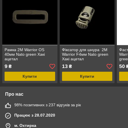
Рамка 2M Warrior OS
Фіксатор для шнура 2M
Фаст
40мм Nato green Хакі
Warrior F4мм Nato green
Warr
ацетал
Хакі ацетал
gree
9
13
50
₴
₴
Купити
Купити
Про нас
98% позитивних з 237 відгуків за рік
Працює з 28.07.2020
м. Охтирка