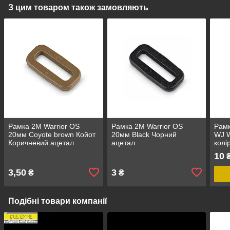
З цим товаром також замовляють
Рамка 2M Warrior OS
Рамка 2M Warrior OS
Рамк
20мм Coyote brown Койот
20мм Black Чорний
WJ W
Коричневий ацетал
ацетал
колі
10
3,50
3
₴
₴
Подібні товари компанії