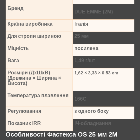
Бренд
DUE EMME (2M)
Країна виробника
Італія
Для стропи шириною
25 мм
Міцність
посилена
Вага
1,49 г/шт
Розміри (ДхШхВ)
1,62 × 3,33 × 0,53 cm
(Довжина × Ширина ×
Висота)
Температура плавлення
166С
Регулювання
з одного боку
Показник IRR
ІЧ-обладнання
Особливості Фастекса OS 25 мм 2M