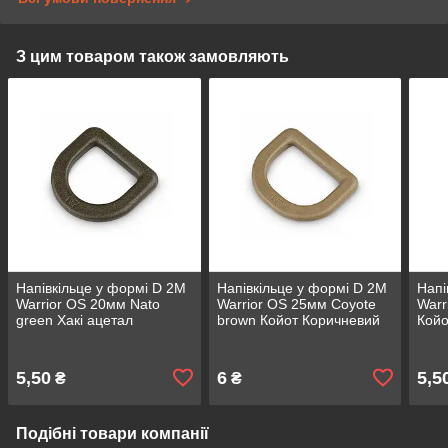
З цим товаром також замовляють
Напівкільце у формі D 2M
Напівкільце у формі D 2M
Напі
Warrior OS 20мм Nato
Warrior OS 25мм Coyote
Warr
green Хакі ацетал
brown Койот Коричневий
Койо
ацетал
5,50
6
5,5
₴
₴
Подібні товари компанії