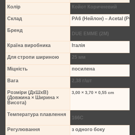
Колір
Койот Коричневий
Склад
PA6 (Нейлон) – Acetal (PO
Бренд
DUE EMME (2M)
Країна виробника
Італія
Для стропи шириною
25 мм
Міцність
посилена
Вага
2,38 г/шт
Розміри (ДхШхВ)
3,00 × 3,70 × 0,55 cm
(Довжина × Ширина ×
Висота)
Температура плавлення
166С
Регулювання
з одного боку