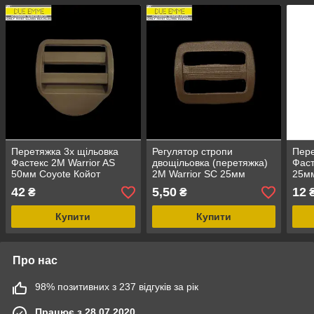
Перетяжка 3х щільовка
Регулятор стропи
Пере
Фастекс 2M Warrior AS
двощільовка (перетяжка)
Фаст
50мм Coyote Койот
2M Warrior SC 25мм
25мм
ацетал
Coyote brown Койот
Кори
42
5,50
12
₴
₴
Коричневий ацетал
Купити
Купити
Про нас
98% позитивних з 237 відгуків за рік
Працює з 28.07.2020