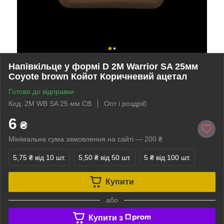
Напівкільце у формі D 2M Warrior SA 25мм
Coyote brown Койот Коричневий ацетал
Готово до відправки
Код: 2M WB SA 25 мм CB
Опт і роздріб
6
₴
Мінімальна сума замовлення на сайті — 200 ₴
5,75 ₴
від 10 шт.
5,50 ₴
від 50 шт.
5 ₴
від 100 шт.
Купити
або
Купити з