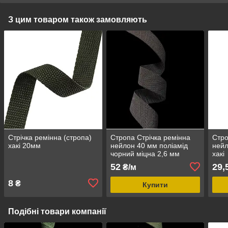
З цим товаром також замовляють
Стрічка ремінна (стропа)
Стропа Стрічка ремінна
Стро
хакі 20мм
нейлон 40 мм поліамід
нейл
чорний міцна 2,6 мм
хакі
52
29,
₴/м
8
₴
Купити
Подібні товари компанії