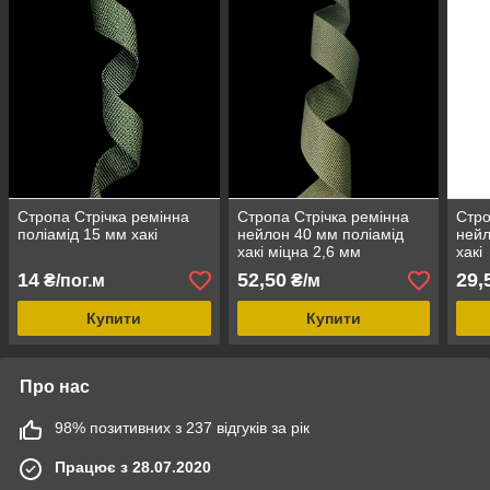
Стропа Стрічка ремінна
Стропа Стрічка ремінна
Стро
поліамід 15 мм хакі
нейлон 40 мм поліамід
нейл
хакі міцна 2,6 мм
хакі
14
52,50
29,
₴/пог.м
₴/м
Купити
Купити
Про нас
98% позитивних з 237 відгуків за рік
Працює з 28.07.2020