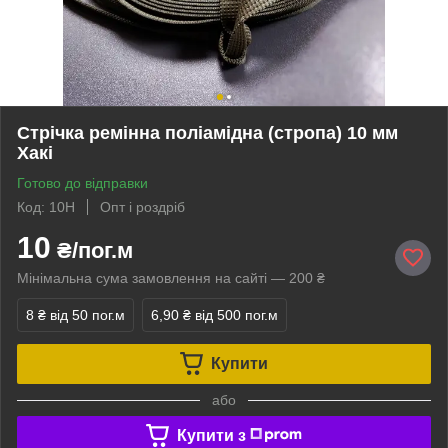
Стрічка ремінна поліамідна (стропа) 10 мм
Хакі
Готово до відправки
Код: 10H
Опт і роздріб
10
₴/пог.м
Мінімальна сума замовлення на сайті — 200 ₴
8 ₴
від 50 пог.м
6,90 ₴
від 500 пог.м
Купити
або
Купити з