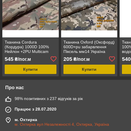
Тканина Cordura
Тканина Oxford (Оксфорд)
Ткан
(Кордура) 1000D 100%
600D+pu забарвлення
100%
Нейлон +2PU Multicam
Піксель мм14 Україна
водо
прос
545
205
540
₴/пог.м
₴/пог.м
кам
Купити
Купити
Про нас
98% позитивних з 237 відгуків за рік
Працює з 28.07.2020
м. Охтирка
м. Охтирка вул Незалежності 4, Охтирка, Україна