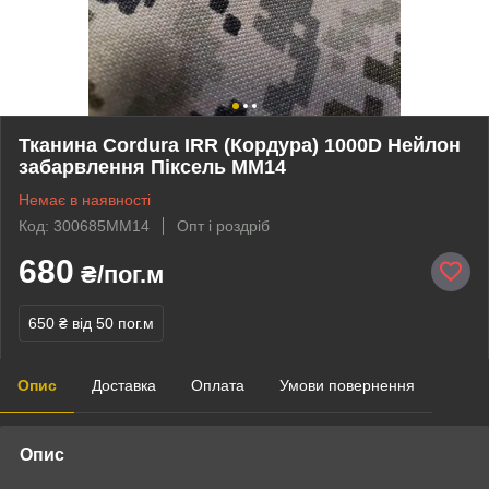
Тканина Cordura IRR (Кордура) 1000D Нейлон
забарвлення Піксель ММ14
Немає в наявності
Код: 300685ММ14
Опт і роздріб
680
₴/пог.м
650 ₴
від 50 пог.м
Опис
Доставка
Оплата
Умови повернення
Опис