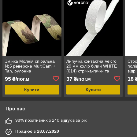
Змійка Молнія спіральна
Липучка контактна Velcro
Стро
№5 реверсна MultiCam +
20 мм колір білий WHITE
полі
Tan, рулонна
(014) стрічка-гачки та
відрі
стрічка-петлі комплект
95
37
18
₴/пог.м
₴/пог.м
₴
loop/hook
Купити
Купити
Про нас
98% позитивних з 240 відгуків за рік
Працює з 28.07.2020