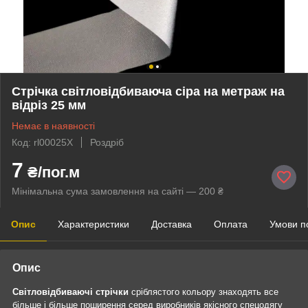
Стрічка світловідбиваюча сіра на метраж на
відріз 25 мм
Немає в наявності
Код: rl00025Х
Роздріб
7
₴/пог.м
Мінімальна сума замовлення на сайті — 200 ₴
Опис
Характеристики
Доставка
Оплата
Умови п
Опис
Світловідбиваючі стрічки
сріблястого кольору знаходять все
більше і більше поширення серед виробників якісного спецодягу