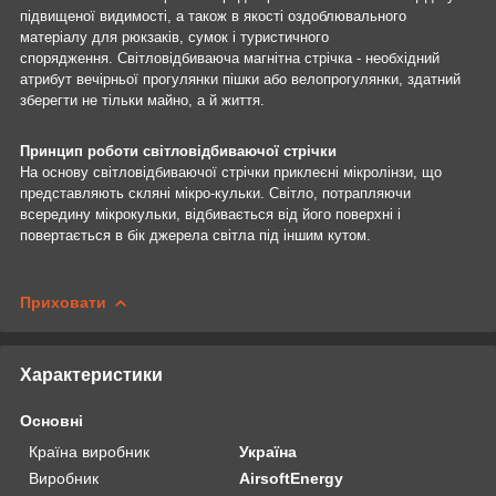
підвищеної видимості, а також в якості оздоблювального
матеріалу для рюкзаків, сумок і туристичного
спорядження. Світловідбиваюча магнітна стрічка - необхідний
атрибут вечірньої прогулянки пішки або велопрогулянки, здатний
зберегти не тільки майно, а й життя.
Принцип роботи
світловідбиваючої стрічки
На основу світловідбиваючої стрічки приклеєні мікролінзи, що
представляють скляні мікро-кульки. Світло, потрапляючи
всередину мікрокульки, відбивається від його поверхні і
повертається в бік джерела світла під іншим кутом.
Приховати
Характеристики
Основні
Країна виробник
Україна
Виробник
AirsoftEnergy