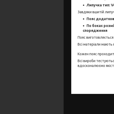
Липучка тип: V
Завдяки вшитій липуч
Пояс додатков
По боках розм
спорядження
Пояс виготовляється в
Всі матеріали мають в
Кожен пояс проходить
Всі вироби тестуютьс
вдосконалюємо якість