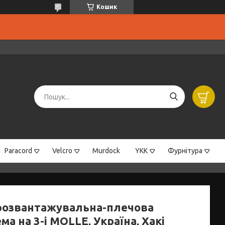
Кошик
Paracord
Velcro
Murdock
YKK
Фурнітура
розвантажувальна-плечова
ма на 3-і MOLLE, Україна, Хакі