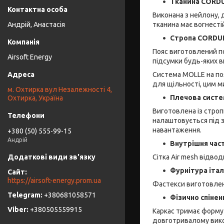
Тканина CORD
Виконана з нейлону, 
тканина має вогнесті
Андрій, Анастасія
Стропа CORDU
Пояс виготовлений п
Airsoft Energy
підсумки будь-яких ви
Система MOLLE на пояс
для щільності, цим 
м. Охтирка вул Незалежності 4,
Плечова сист
Охтирка, Україна
Виготовлена ​​із стр
налаштовується під з
навантаження.
+380 (50) 555-99-15
Андрій
Внутрішня част
Сітка Air mesh відво
Фурнітура іта
https://airsoft-energy.prom.ua
Фастекси виготовлен
+380681058571
Фізично спінен
+380505559915
Каркас тримає форму 
довготривалому вик