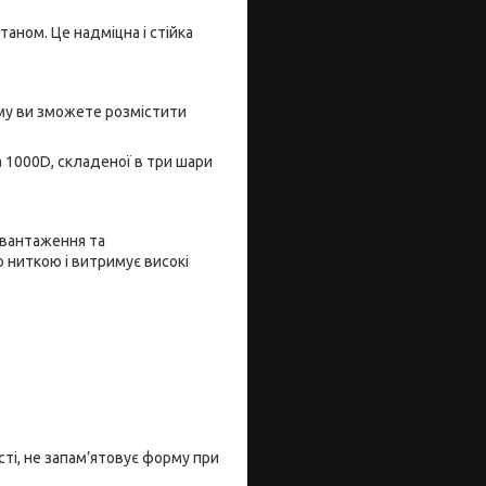
ном. Це надміцна і стійка
му ви зможете розмістити
a 1000D, складеної в три шари
авантаження та
 ниткою і витримує високі
ті, не запам’ятовує форму при