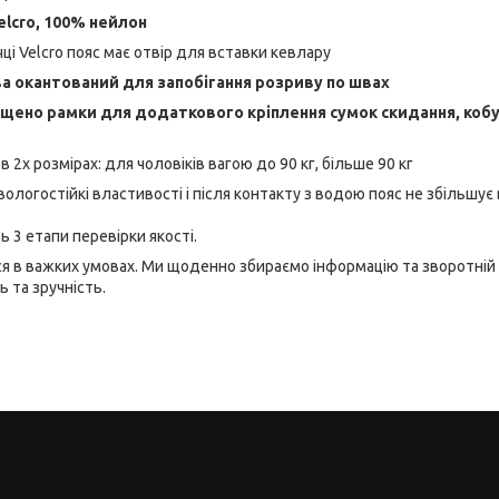
elcro, 100% нейлон
ці Velcro пояс має отвір для вставки кевлару
а окантований для запобігання розриву по швах
іщено рамки для додаткового кріплення сумок скидання, кобу
 2х розмірах: для чоловіків вагою до 90 кг, більше 90 кг
ологостійкі властивості і після контакту з водою пояс не збільшує 
 3 етапи перевірки якості.
я в важких умовах. Ми щоденно збираємо інформацію та зворотній зв
 та зручність.