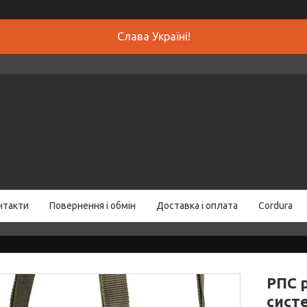
Слава Україні!
нтакти
Повернення і обмін
Доставка і оплата
Cordura
РПС 
систе