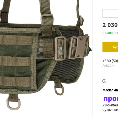
2 030
В наявнос
Ку
+380 (50
Андрій
У компан
будь-яки