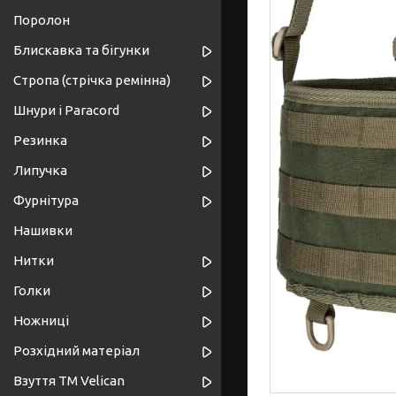
Поролон
Блискавка та бігунки
Стропа (стрічка ремінна)
Шнури і Paracord
Резинка
Липучка
Фурнітура
Нашивки
Нитки
Голки
Ножниці
Розхідний матеріал
Взуття ТМ Velican