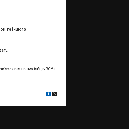
ри та іншого
вагу.
'язок від наших бійців ЗСУ і