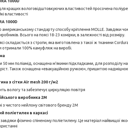
URA 1000D
для кращих вологовідштовкуючих властивостей просочена поліурета
йкі властивості
RA 1000D
о американському стандарту способу кріплення MOLLE. Завдяки чо
робників. Всього на поясі 18-23 комірки, в залежності від розміру.
і складається з стропи, яка виготовлена ​​з такої ж тканини Cordur
ми отримали 100% камуфляж на виробі.
ема
опи 50 мм поліамід, оснащена м'якими підкладками, для розподілу н
ріст. Також оснащена «евакуаційною ручкою», пришитою надміцною
ина з сітки Air mesh 200 г/м2
дить вологу та забезпечує циркуляцію повітря
лійського виробника 2М
і з чистого нейлону світового бренду 2М
ий поліетилен в каркасі
завдяки фізично спіненому поліетилену. Це матеріал найвищої якос
ористанні