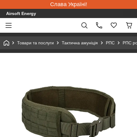
Слава Україні!
Airsoft Energy
Товари та послуги
Тактична амуніція
РПС
РПС ро