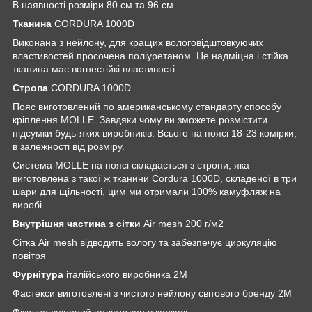
В наявності розміри 80 см та 96 см.
Тканина
CORDURA 1000D
Виконана з нейлону, для кращих вологовідштовкуючих
властивостей просочена поліуретаном. Це надміцна і стійка
тканина має вогнестійкі властивості
Стропа
CORDURA 1000D
Пояс виготовлений по американському стандарту способу
кріплення MOLLE. Завдяки чому ви зможете розмістити
підсумки будь-яких виробників. Всього на поясі 18-23 комірки,
в залежності від розміру.
Система MOLLE на поясі складається з стропи, яка
виготовлена ​​з такої ж тканини Cordura 1000D, складеної в три
шари для щільності, цим ми отримали 100% камуфляж на
виробі.
Внутрішня частина з сітки
Air mesh 200 г/м2
Сітка Air mesh відводить вологу та забезпечує циркуляцію
повітря
Фурнітура
італійського виробника 2М
Фастекси виготовлені з чистого нейлону світового бренду 2М
Фізично спінений поліетилен в каркасі