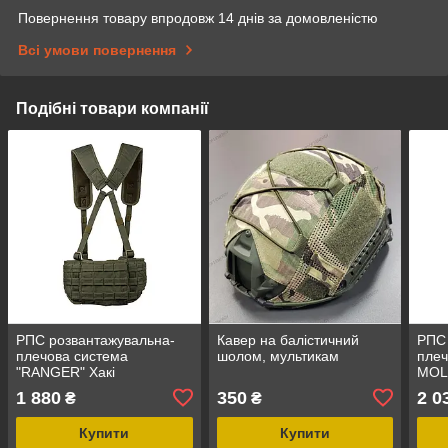
Повернення товару впродовж 14 днів за домовленістю
Всі умови повернення
Подібні товари компанії
РПС розвантажувальна-
Кавер на балістичний
РПС 
плечова система
шолом, мультикам
плеч
"RANGER" Хакі
MOL
1 880
350
2 0
₴
₴
Купити
Купити