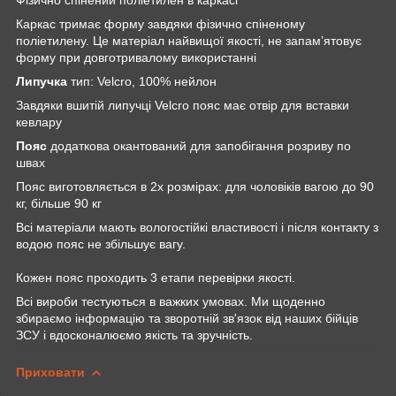
Каркас тримає форму завдяки фізично спіненому
поліетилену. Це матеріал найвищої якості, не запам’ятовує
форму при довготривалому використанні
Липучка
тип: Velcro, 100% нейлон
Завдяки вшитій липучці Velcro пояс має отвір для вставки
кевлару
Пояс
додаткова окантований для запобігання розриву по
швах
Пояс виготовляється в 2х розмірах: для чоловіків вагою до 90
кг, більше 90 кг
Всі матеріали мають вологостійкі властивості і після контакту з
водою пояс не збільшує вагу.
Кожен пояс проходить 3 етапи перевірки якості.
Всі вироби тестуються в важких умовах. Ми щоденно
збираємо інформацію та зворотній зв'язок від наших бійців
ЗСУ і вдосконалюємо якість та зручність.
Приховати