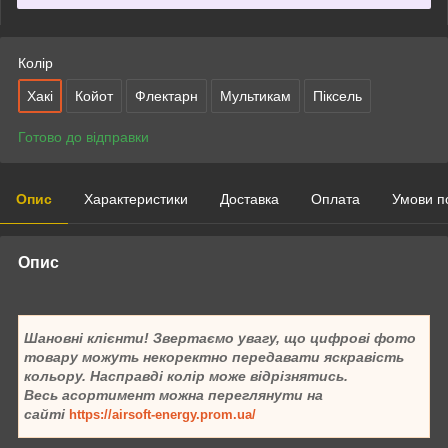
Колір
Хакі
Койот
Флектарн
Мультикам
Піксель
Готово до відправки
Опис
Характеристики
Доставка
Оплата
Умови п
Опис
Шановні клієнти! Звертаємо увагу, що цифрові фото
товару можуть некоректно передавати яскравість
кольору. Насправді колір може відрізнятись.
Весь асортимент можна переглянути на
сайті
https://airsoft-energy.prom.ua/