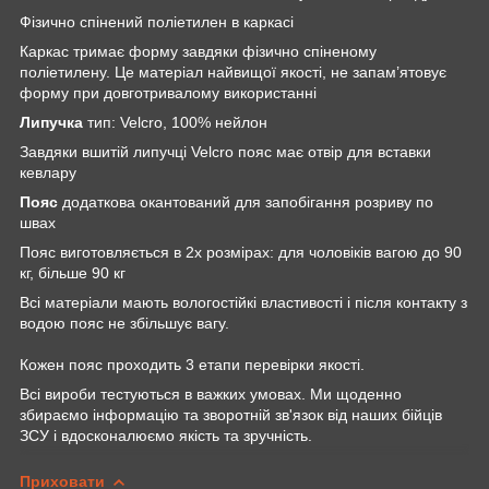
Фізично спінений поліетилен в каркасі
Каркас тримає форму завдяки фізично спіненому
поліетилену. Це матеріал найвищої якості, не запам’ятовує
форму при довготривалому використанні
Липучка
тип: Velcro, 100% нейлон
Завдяки вшитій липучці Velcro пояс має отвір для вставки
кевлару
Пояс
додаткова окантований для запобігання розриву по
швах
Пояс виготовляється в 2х розмірах: для чоловіків вагою до 90
кг, більше 90 кг
Всі матеріали мають вологостійкі властивості і після контакту з
водою пояс не збільшує вагу.
Кожен пояс проходить 3 етапи перевірки якості.
Всі вироби тестуються в важких умовах. Ми щоденно
збираємо інформацію та зворотній зв'язок від наших бійців
ЗСУ і вдосконалюємо якість та зручність.
Приховати