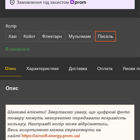
Замовлення під захистом
Колір
Хакі
Койот
Флектарн
Мультикам
Піксель
В наявності
Опис
Характеристики
Доставка
Оплата
Умови п
Опис
Шановні клієнти! Звертаємо увагу, що цифрові фото
товару можуть некоректно передавати яскравість
кольору. Насправді колір може відрізнятись.
Весь асортимент можна переглянути на
сайті
https://airsoft-energy.prom.ua/