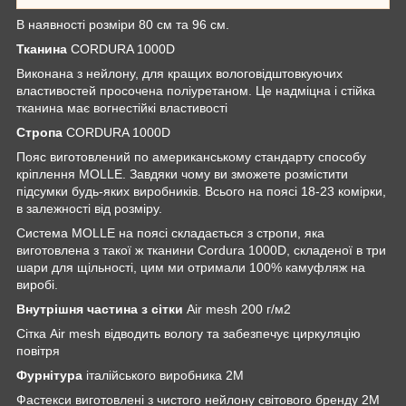
В наявності розміри 80 см та 96 см.
Тканина
CORDURA 1000D
Виконана з нейлону, для кращих вологовідштовкуючих
властивостей просочена поліуретаном. Це надміцна і стійка
тканина має вогнестійкі властивості
Стропа
CORDURA 1000D
Пояс виготовлений по американському стандарту способу
кріплення MOLLE. Завдяки чому ви зможете розмістити
підсумки будь-яких виробників. Всього на поясі 18-23 комірки,
в залежності від розміру.
Система MOLLE на поясі складається з стропи, яка
виготовлена ​​з такої ж тканини Cordura 1000D, складеної в три
шари для щільності, цим ми отримали 100% камуфляж на
виробі.
Внутрішня частина з сітки
Air mesh 200 г/м2
Сітка Air mesh відводить вологу та забезпечує циркуляцію
повітря
Фурнітура
італійського виробника 2М
Фастекси виготовлені з чистого нейлону світового бренду 2М