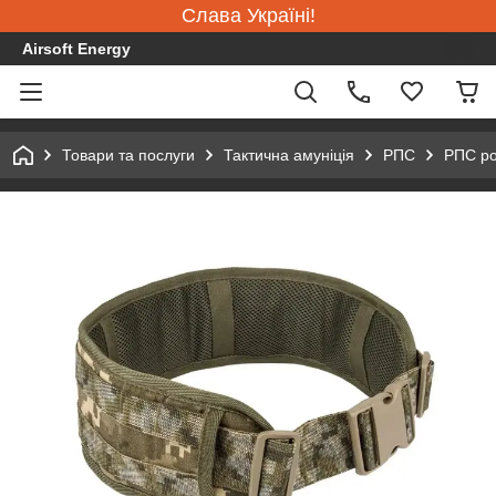
Слава Україні!
Airsoft Energy
Товари та послуги
Тактична амуніція
РПС
РПС ро