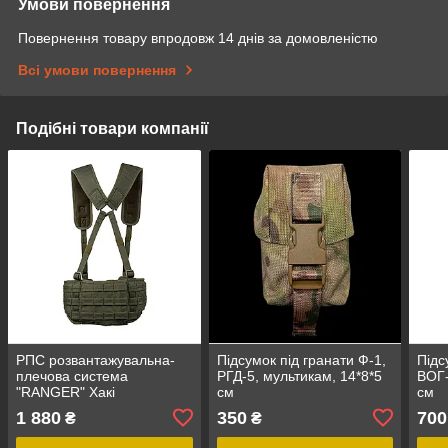
Умови повернення
Повернення товару впродовж 14 днів за домовленістю
Всі умови повернення
Подібні товари компанії
РПС розвантажувальна-
Підсумок під гранати Ф-1,
Підс
плечова система
РГД-5, мультикам, 14*8*5
ВОГ-
"RANGER" Хакі
см
см
1 880
350
700
₴
₴