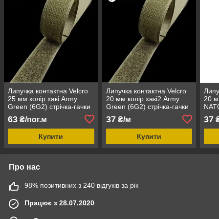
Липучка контактна Velcro
Липучка контактна Velcro
Липу
25 мм колір хакі Army
20 мм колір хакі2 Army
20 м
Green (6G2) стрічка-гачки
Green (6G2) стрічка-гачки
NATO
та стрічка-петлі комплект
та стрічка-петлі комплект
та с
63
37
37
₴/пог.м
₴/м
₴
loop/hook
loop/hook
loop
Купити
Купити
Про нас
98% позитивних з 240 відгуків за рік
Працює з 28.07.2020