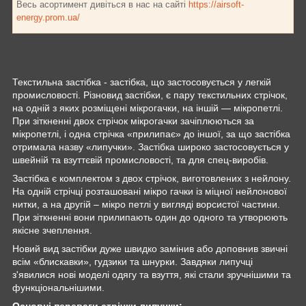
Весь асортимент дивіться в нас на сайті
https://airsoft-
energy.prom.ua/
Текстильна застібка - застібка, що застосовується у легкій
промисловості. Різновид застібки, є пару текстильних стрічок,
на одній з яких розміщені мікрогачки, на іншій — мікропетлі.
При зіткненні двох стрічок мікрогачки зачіплюються за
мікропетлі, і одна стрічка «прилипає» до іншої, за що застібка
отримала назву «липучки». Застібка широко застосовується у
швейній та взуттєвій промисловості, та для спец-виробів.
Застібка є комплектом з двох стрічок, виготовлених з нейлону.
На одній стрічці розташовані мікро гачки із міцної нейлонової
нитки, а на другій – мікро петлі у вигляді ворсистої частини.
При зіткненні вони прилипають один до одного та утворюють
якісне зчеплення.
Новий вид застібки дуже швидко замінив або доповнив звичні
всім «блискавки», гудзики та шнурки. Завдяки липучці
з'явилися нові моделі одягу та взуття, які стали зручнішими та
функціональнішими.
Основні переваги стрічки липучки: