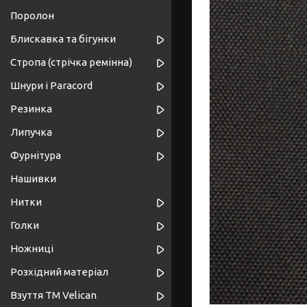
Поролон
Блискавка та бігунки
Стропа (стрічка ремінна)
Шнури і Paracord
Резинка
Липучка
Фурнітура
Нашивки
Нитки
Голки
Ножниці
Розхідний матеріал
Взуття ТМ Velican