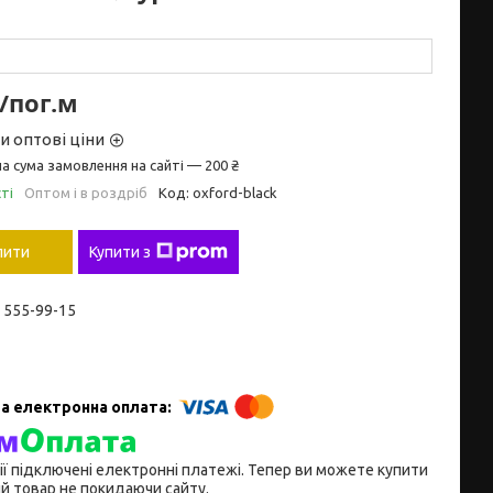
₴/пог.м
и оптові ціни
а сума замовлення на сайті — 200 ₴
ті
Оптом і в роздріб
Код:
oxford-black
пити
Купити з
) 555-99-15
ії підключені електронні платежі. Тепер ви можете купити
й товар не покидаючи сайту.