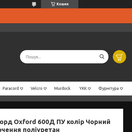
Кошик
Paracord
Velcro
Murdock
YKK
Фурнітура
орд Oxford 600Д ПУ колір Чорний
очення поліуретан