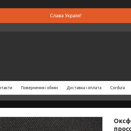
Слава Україні!
нтакти
Повернення і обмін
Доставка і оплата
Cordura
Оксф
прос