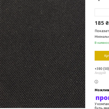
185 
Показат
Мінімальн
В наявнос
Ку
+380 (50
Андрій
У компан
будь-яки