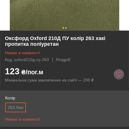
Оксфорд Oxford 210Д ПУ колір 263 хакі
пропитка поліуретан
Немає в наявності
Код: oxford210д-пу-263
Роздріб
123
₴/пог.м
Мінімальна сума замовлення на сайті — 200 ₴
Колір
263 Хакі
Немає в наявності