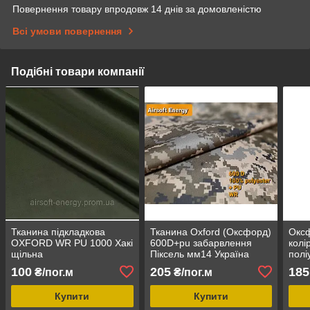
Повернення товару впродовж 14 днів за домовленістю
Всі умови повернення
Подібні товари компанії
Тканина підкладкова
Тканина Oxford (Оксфорд)
Оксф
OXFORD WR PU 1000 Хакі
600D+pu забарвлення
колі
щільна
Піксель мм14 Україна
полі
+водовідштовхувальне PU
100
205
185
₴/пог.м
₴/пог.м
просочення 88г
Купити
Купити