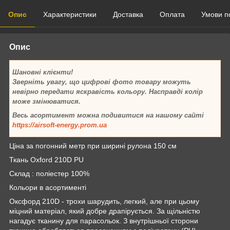
Опис
Характеристики
Доставка
Оплата
Умови п
Опис
Шановні клієнти!
Зверніть увагу, що цифрові фото товару можуть
невірно передати яскравість кольору. Насправді колір
може змінюватися.
Весь асортимент можна подивитися на нашому сайті
https://airsoft-energy.prom.ua
Ціна за погонний метр при ширині рулона 150 см
Ткань Oxford 210D PU
Склад : поліестер 100%
Кольори в асортименті
Оксфорд 210D - трохи шарудить, легкий, але при цьому
міцний матеріал, який добре драпірується. За щільністю
нагадує тканину для парасольок. З внутрішньої сторони