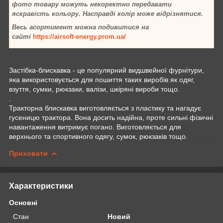
фото товару можуть некоректно передавати
яскравість кольору. Насправді колір може відрізнятися.
Весь асортимент можна подивитися на
сайті
https://airsoft-energy.prom.ua/
Застібка-блискавка - це популярний видшвейної фурнітури,
яка використовується для пошиття таких виробів як одяг,
взуття, сумки, рюкзаки, валізи, шкіряні вироби тощо.
.
Тракторна блискавка виготовляється з пластику та нагадує
гусеницю трактора. Вона досить надійна, проте сильні фізичні
навантаження витримує погано. Виготовляється для
верхнього та спортивного одягу, сумок, рюкзаків тощо.
Приховати
Характеристики
Основні
Стан
Новий