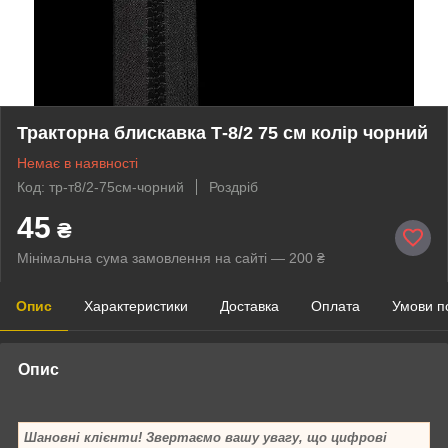
Тракторна блискавка Т-8/2 75 см колір чорний
Немає в наявності
Код: тр-т8/2-75см-чорний
Роздріб
45
₴
Мінімальна сума замовлення на сайті — 200 ₴
Опис
Характеристики
Доставка
Оплата
Умови п
Опис
Шановні клієнти!
Звертаємо вашу увагу, що цифрові