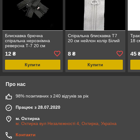
Блискавка брючна
Спіральна блискавка Т7
Трак
спіральна нерознімна
20 см нейлон колір Білий
18 с
реверсна Т-7 20 см
нейлон колір чорний
12
8
45
₴
₴
Купити
Купити
Про нас
98% позитивних з 240 відгуків за рік
Працює з 28.07.2020
м. Охтирка
м. Охтирка вул Незалежності 4, Охтирка, Україна
Контакти