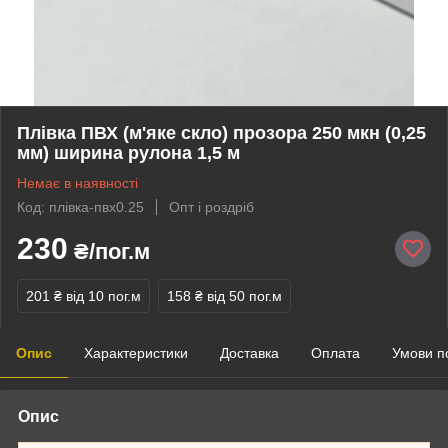
Плівка ПВХ (м'яке скло) прозора 250 мкн (0,25
мм) ширина рулона 1,5 м
Немає в наявності
Код: плівка-пвх0.25
Опт і роздріб
230
₴/пог.м
201 ₴
від 10 пог.м
158 ₴
від 50 пог.м
Опис
Характеристики
Доставка
Оплата
Умови п
Опис