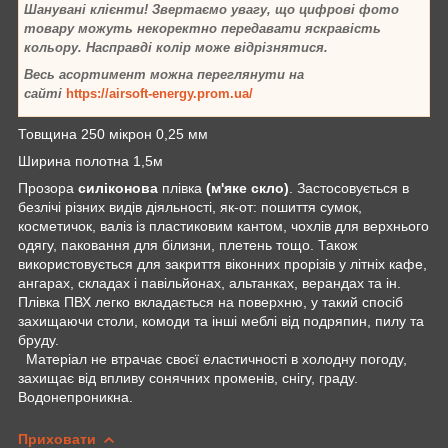
Шанувані клієнти! Звертаємо увагу, що цифрові фото
товару можуть некоректно передавати яскравість
кольору. Насправді колір може відрізнятися.
Весь асортимент можна переглянути на
сайті
https://airsoft-energy.prom.ua/
Товщина 250 мікрон 0,25 мм
Ширина полотна 1,5м
Прозора
силіконова
плівка
(м'яке скло)
. Застосовується в
безлічі різних видів діяльності, як-от: пошиття сумок,
косметичок, валіз із пластиковим кантом, чохлів для верхнього
одягу, паковання для білизни, плетень тощо. Також
використовується для закриття віконних прорізів у літніх кафе,
ангарах, складах і павільйонах, альтанках, верандах та ін.
Плівка ПВХ легко вкладається на поверхню, у такий спосіб
захищаючи столи, комоди та інші меблі від подряпин, пилу та
бруду.
Матеріал не втрачає своєї еластичності в холодну погоду,
захищає від впливу сонячних променів, снігу, граду.
Водонепроникна.
Приховати