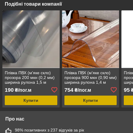
Подібні товари компанії
Плівка ПВХ (м'яке скло)
Плівка ПВХ (м'яке скло)
Плів
прозора 200 мкн (0,2 мм)
прозора 900 мкн (0,90 мм)
проз
ширина рулона 1,5 м
ширина рулона 1,4 м
шири
190
754
95
₴/пог.м
₴/пог.м
₴
Купити
Купити
Про нас
98% позитивних з 237 відгуків за рік