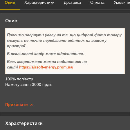
Опис
Характеристики
Доставка
Оплата
Умови п
Опис
Просимо звернути увагу на те, що цифрові фото товару
можуть не точно передавати відтінок на вашому
пристрої.
В реальності колір може відрізнятися.
Весь асортимент можна подивитися на
сайті
https://airsoft-energy.prom.ua/
100% поліестр
Намотування 3000 ярдів
Приховати
Характеристики