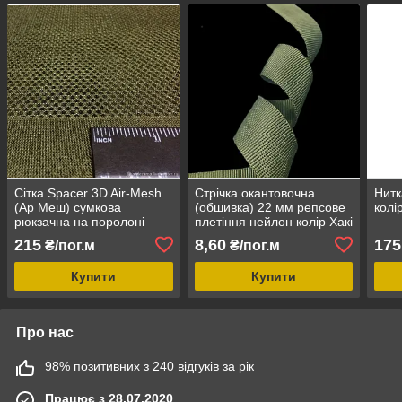
Сітка Spacer 3D Air-Mesh
Стрічка окантовочна
Нитк
(Ар Меш) сумкова
(обшивка) 22 мм репсове
колі
рюкзачна на поролоні
плетіння нейлон колір Хакі
текстильна тришарова
215
8,60
175
₴/пог.м
₴/пог.м
сендвіч колір Хакі
Купити
Купити
Про нас
98% позитивних з 240 відгуків за рік
Працює з 28.07.2020