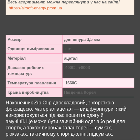
Весь асортимент можна переглянути у нас на сайті
https://airsoft-energy.prom.ua
Розмір
для шнура 3,5 мм
Одиниця вимірювання
шт
Метеріал
ацетал
Діапазон робочих
-40
0
С - +80
0
З
температур:
Температура плавлення
166
0
С
Країна виробництва
Південна Корея
Наконечник Zip Clip двоскладовий, з жорсткою
фексацеєю, матеріал ацетал — вид фурнітури, який
використовується під час пошиття одягу й
амуніції. Це може бути звичайний одяг або речі для
спорту, а також виробах галантереї — сумках,
рюкзаках, тактичному спорядженні, підсумках.