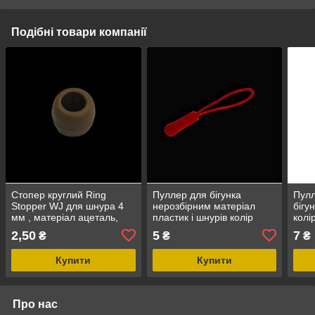
Подібні товари компанії
Стопер круглий Ring
Пуллер для бігунка
Пулл
Stopper WJ для шнура 4
нерозбірним матеріал
бігу
мм , матеріал ацеталь,
пластик і шнурів колір
колі
колір Койот
Червоний 2 комплект з
шну
2,50
5
7
₴
₴
₴
шнуром
Купити
Купити
Про нас