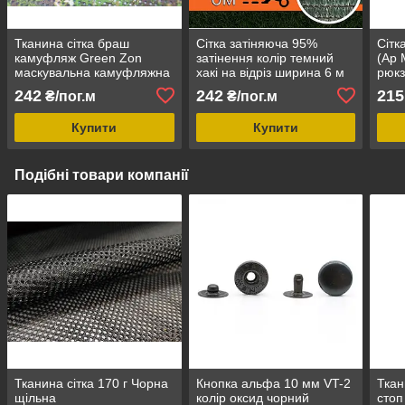
Тканина сітка браш
Сітка затіняюча 95%
Сітк
камуфляж Green Zon
затінення колір темний
(Ар 
маскувальна камуфляжна
хакі на відріз ширина 6 м
рюкз
уф стабілізована
текс
242
242
215
₴/пог.м
₴/пог.м
сенд
Купити
Купити
Подібні товари компанії
Тканина сітка 170 г Чорна
Кнопка альфа 10 мм VT-2
Ткан
щільна
колір оксид чорний
стоп