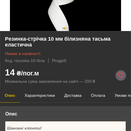
Резинка-стрічка 10 мм білизняна тасьма
еластична
Немає в наявності
Код: rezunka-10-біла
Роздріб
14
₴/пог.м
Мінімальна сума замовлення на сайті — 200 ₴
Опис
Характеристики
Доставка
Оплата
Умови п
Опис
Шановні клієнти!