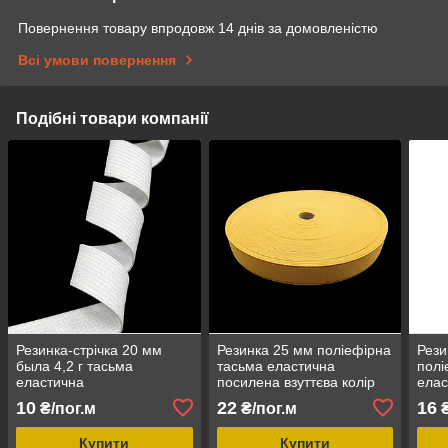
Повернення товару впродовж 14 днів за домовленістю
Всі умови повернення
Подібні товари компанії
Резинка-стрічка 20 мм
Резинка 25 мм поліефірна
Рези
была 4,2 г тасьма
тасьма еластична
полі
еластична
посилена взуттєва колір
елас
жовтий
взут
10
22
16
₴/пог.м
₴/пог.м
₴
Купити
Купити