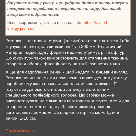
Звертаємо вашу увагу, що цифрові фото товару можуть
некоректно передавати яскравість кольору. Насправді
колір може відрізнятися.
Весь асортимент дивіться в нас на сайті
https://airsoft-
energy.prom.ua
Резинка — це плоска стрічка (тасьма) на основі латексної або
каучукової плити, завширшки від 4 до 300 мм. Еластичний
матеріал надає одягу форми і надійно утримує річ на фігурі.
Цю фурнітуру також використовують для стягування тканини,
створення оборок, фіксації одягу на талії, зап'ястях тощо.
А ще для оздоблення речей - щоб надати їм кінцевий вигляд.
Резинка посилена, як ми називаємо в повсякденному житті,у
виробничому житті називається еластичною стрічкою. Її
готують за допомогою ниток з латексу з вплетенням
спеціального поліефірного волокна. Цю стрічку можна
використовувати не тільки для виготовлення взуття, але й для
створення елементів одягу. З високоякісних резинок
виготовляють ремешки. За шириною стрічка може бути в
районі 1-18 см.
Приховати