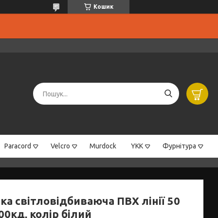
Кошик
Paracord
Velcro
Murdock
YKK
Фурнітура
ка світловідбиваюча ПВХ лінії 50
00кд, колір білий