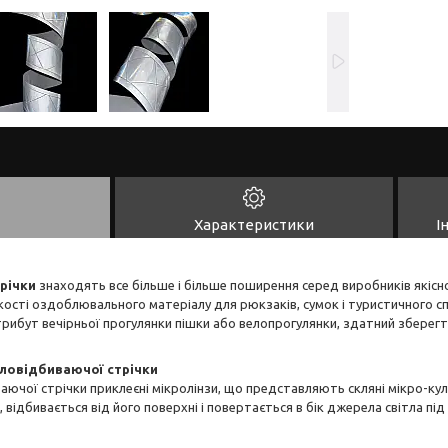
Характеристики
І
річки
знаходять все більше і більше поширення серед виробників якісн
якості оздоблювального матеріалу для рюкзаків, сумок і туристичного 
трибут вечірньої прогулянки пішки або велопрогулянки, здатний зберегти
тловідбиваючої стрічки
ваючої стрічки приклеєні мікролінзи, що представляють скляні мікро-ку
 відбивається від його поверхні і повертається в бік джерела світла під