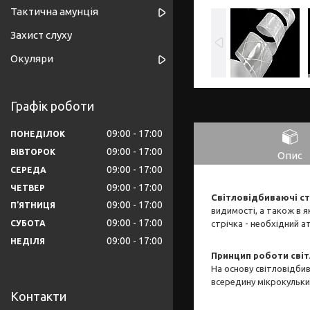
Тактична амунція
Захист слуху
Окуляри
Графік роботи
09:00
17:00
ПОНЕДІЛОК
09:00
17:00
ВІВТОРОК
Опис
09:00
17:00
СЕРЕДА
09:00
17:00
ЧЕТВЕР
Світловідбиваючі ст
09:00
17:00
ПʼЯТНИЦЯ
видимості, а також в 
09:00
17:00
стрічка - необхідний а
СУБОТА
09:00
17:00
НЕДІЛЯ
Принцип роботи
сві
На основу світловідби
всередину мікрокульки,
Контакти