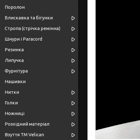
Поролон
Блискавка та бігунки
Стропа (стрічка ремінна)
Шнури і Paracord
Резинка
Липучка
Фурнітура
Нашивки
Нитки
Голки
Ножниці
Розхідний матеріал
Взуття ТМ Velican