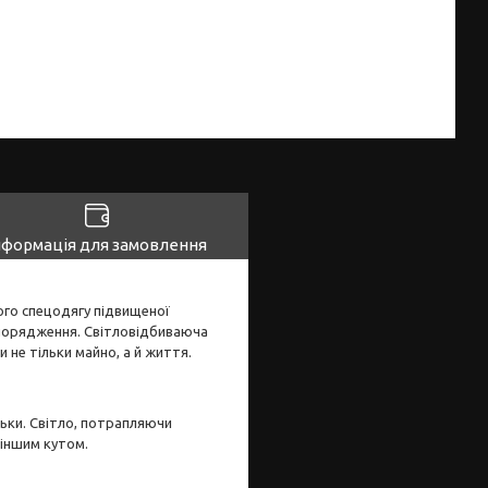
нформація для замовлення
ого спецодягу підвищеної
спорядження. Світловідбиваюча
 не тільки майно, а й життя.
льки. Світло, потрапляючи
 іншим кутом.