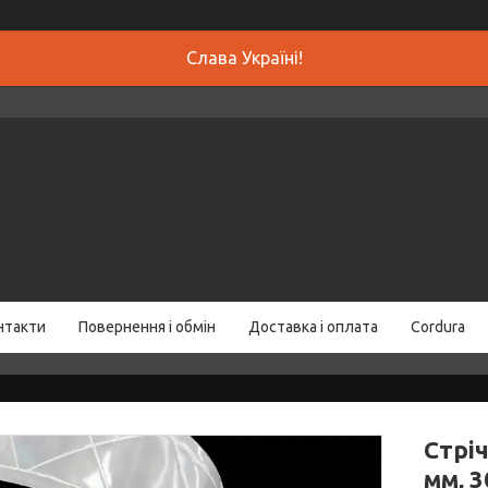
Слава Україні!
нтакти
Повернення і обмін
Доставка і оплата
Cordura
Стріч
мм, 3