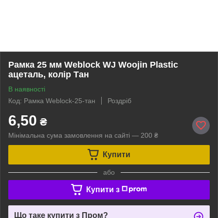
Рамка 25 мм Weblock WJ Woojin Plastic
ацеталь, колір Тан
В наявності
Код: Рамка Weblock-25-тан
Роздріб
6,50
₴
Мінімальна сума замовлення на сайті — 200 ₴
Купити
або
Купити з
Що таке купити з Пром?