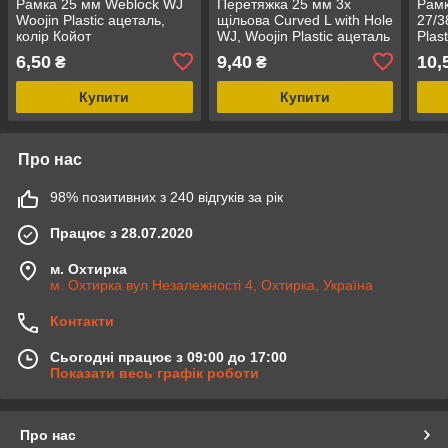
Рамка 25 мм Weblock WJ
Перетяжка 25 мм 3х
Рамк
Woojin Plastic ацеталь,
щільова Curved L with Hole
27/3
колір Койот
WJ, Woojin Plastic ацеталь
Plas
колір Койот
Койо
6,50
9,40
10,
₴
₴
Купити
Купити
Про нас
98% позитивних з 240 відгуків за рік
Працює з 28.07.2020
м. Охтирка
м. Охтирка вул Незалежності 4, Охтирка, Україна
Контакти
Сьогодні працює з 09:00 до 17:00
Показати весь графік роботи
Про нас