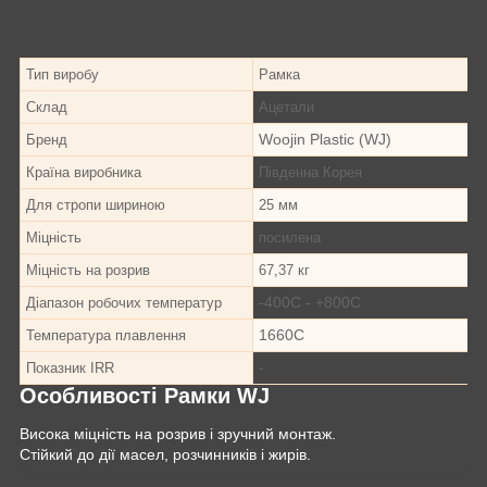
Тип виробу
Рамка
Склад
Ацетали
Woojin Plastic (WJ)
Бренд
Країна виробника
Південна Корея
Для стропи шириною
25 мм
Міцність
посилена
Міцність на розрив
67,37 кг
-40
0
С - +80
0
С
Діапазон робочих температур
166
0
С
Температура плавлення
Показник IRR
-
Особливості Рамки WJ
Висока міцність на розрив і зручний монтаж.
Стійкий до дії масел, розчинників і жирів.