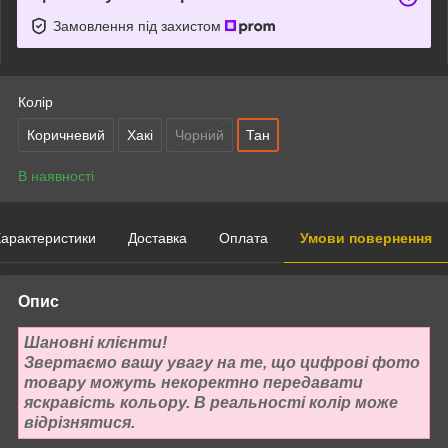
Замовлення під захистом
Колір
Коричневий
Хакі
Чорний
Тан
В наявності
арактеристики
Доставка
Оплата
Умови повернення
Опис
Шановні клієнти!
Звертаємо вашу увагу на те, що цифрові фото
товару можуть некоректно передавати
яскравість кольору. В реальності колір може
відрізнятися.