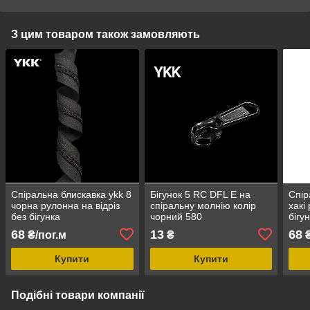
З цим товаром також замовляють
Спіральна блискавка ykk 8
Бігунок 5 RC DFL E на
Спір
чорна рулонна на відріз
спіральну молнію колір
хакі
без бігунка
чорний 580
бігу
68
13
68
₴/пог.м
₴
₴
Купити
Купити
Подібні товари компанії