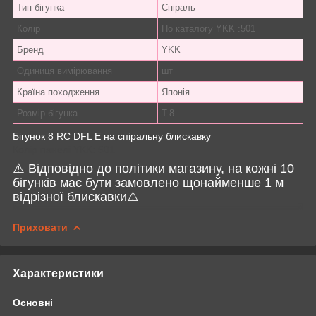
Тип бігунка
Спіраль
Колір
По каталогу YKK :501
Бренд
YKK
Одиниця вимірювання
шт
Країна походження
Японія
Розмір бігунка
T-8
Бігунок 8 RC DFL E на спіральну блискавку
Колір панелі YKK: 501
⚠️ Відповідно до політики магазину, на кожні 10
бігунків має бути замовлено щонайменше 1 м
відрізної блискавки⚠️
Приховати
Характеристики
Основні