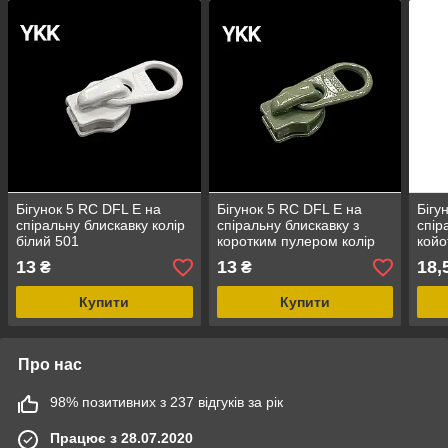
Бігунок 5 RC DFL E на
Бігунок 5 RC DFL E на
Бігу
спіральну блискавку колір
спіральну блискавку з
спір
білий 501
коротким пулером колір
койо
олива (566)
13
13
18,
₴
₴
Купити
Купити
Про нас
98% позитивних з 237 відгуків за рік
Працює з 28.07.2020