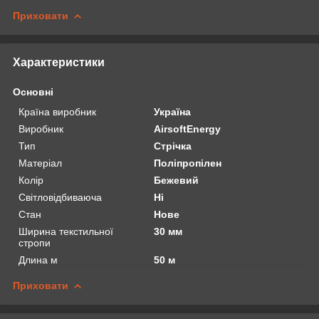
Приховати
Характеристики
Основні
Країна виробник
Україна
Виробник
AirsoftEnergy
Тип
Стрічка
Матеріал
Поліпропілен
Колір
Бежевий
Світловідбиваюча
Ні
Стан
Нове
Ширина текстильної
30 мм
стропи
Длина м
50 м
Приховати