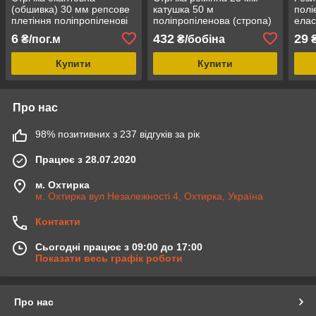
(обшивка) 30 мм репсове
катушка 50 м
полі
плетіння поліпропіленові
поліпропіленова (стропа)
елас
колір чорний
койот щільна
взут
6
432
29
₴/пог.м
₴/бобіна
₴
Купити
Купити
Про нас
98% позитивних з 237 відгуків за рік
Працює з 28.07.2020
м. Охтирка
м. Охтирка вул Незалежності 4, Охтирка, Україна
Контакти
Сьогодні працює з 09:00 до 17:00
Показати весь графік роботи
Про нас