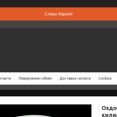
Слава Україні!
нтакти
Повернення і обмін
Доставка і оплата
Cordura
Оздо
килим