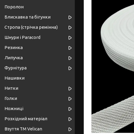
Поролон
Блискавка та бігунки
Стропа (стрічка ремінна)
Шнури і Paracord
Резинка
Липучка
Фурнітура
Нашивки
Нитки
Голки
Ножниці
Розхідний матеріал
Взуття ТМ Velican