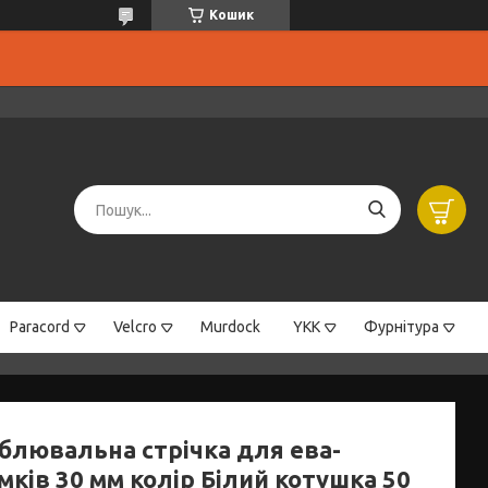
Кошик
Paracord
Velcro
Murdock
YKK
Фурнітура
блювальна стрічка для ева-
ків 30 мм колір Білий котушка 50