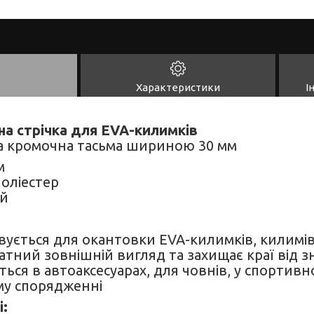
Характеристики
І
а стрічка для EVA-килимків
а кромочна тасьма шириною 30 мм
м
оліестер
й
ується для окантовки EVA-килимків, килимів
атний зовнішній вигляд та захищає краї від з
ться в автоаксесуарах, для човнів, у спортивн
му спорядженні
і: