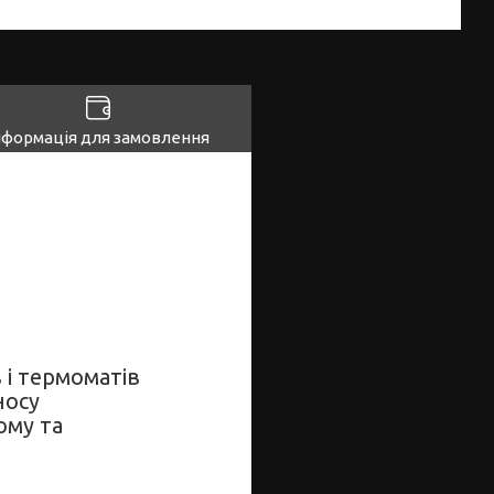
нформація для замовлення
 і термоматів
носу
ому та