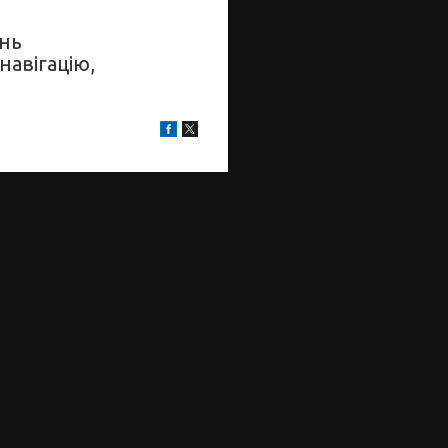
онь
навігацію,