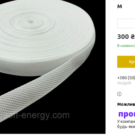
м
300 ₴
В наявнос
Ку
+380 (50
Андрій
У компан
будь-яки