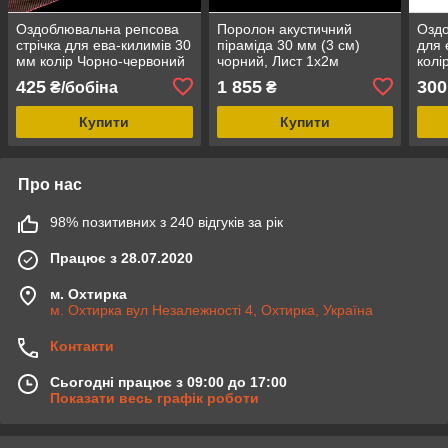
Оздоблювальна репсова
Поролон акустичний
Оздо
стрічка для ева-килимів 30
піраміда 30 мм (3 см)
для 
мм колір Чорно-червоний
чорний, Лист 1х2м
колі
425
1 855
300
₴/бобіна
₴
Купити
Купити
Про нас
98% позитивних з 240 відгуків за рік
Працює з 28.07.2020
м. Охтирка
м. Охтирка вул Незалежності 4, Охтирка, Україна
Контакти
Сьогодні працює з 09:00 до 17:00
Показати весь графік роботи