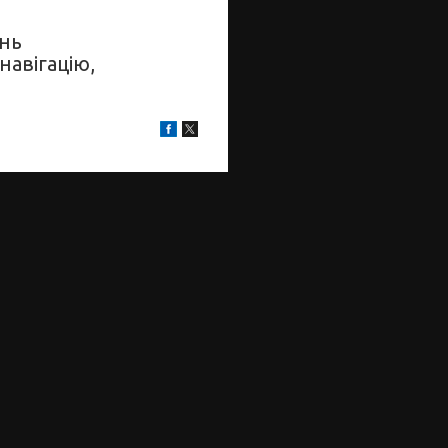
онь
навігацію,