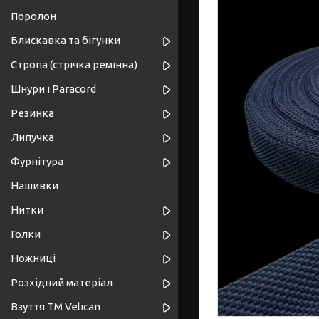
Поролон
Блискавка та бігунки
Стропа (стрічка ремінна)
Шнури і Paracord
Резинка
Липучка
Фурнітура
Нашивки
Нитки
Голки
Ножниці
Розхідний матеріал
Взуття ТМ Velican