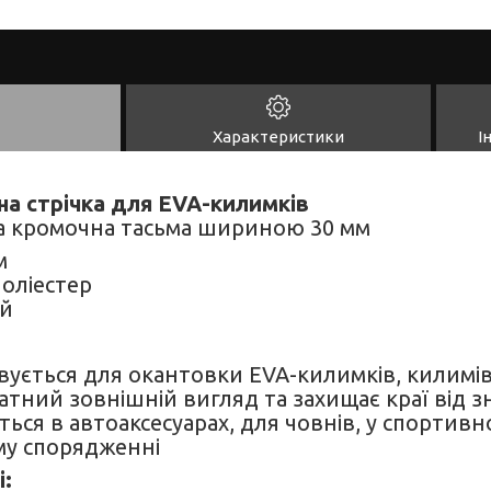
Характеристики
І
а стрічка для EVA-килимків
а кромочна тасьма шириною 30 мм
м
оліестер
й
ується для окантовки EVA-килимків, килимів
атний зовнішній вигляд та захищає краї від з
ться в автоаксесуарах, для човнів, у спортивн
му спорядженні
і: