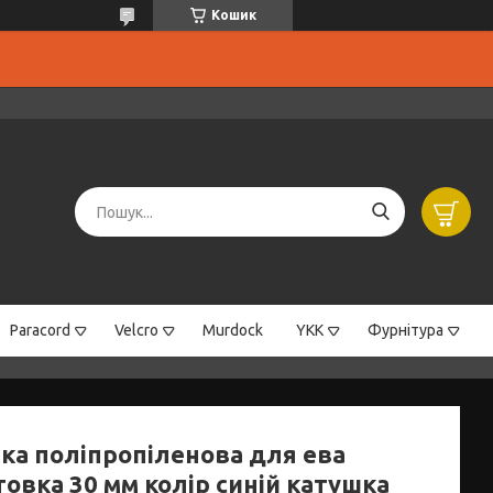
Кошик
Paracord
Velcro
Murdock
YKK
Фурнітура
чка поліпропіленова для ева
овка 30 мм колір синій катушка