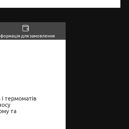
нформація для замовлення
 і термоматів
носу
ому та