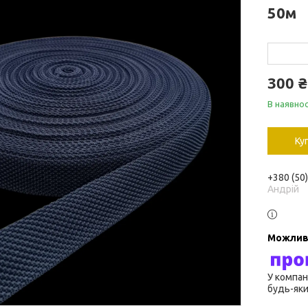
50м
300 ₴
В наявнос
Ку
+380 (50
Андрій
У компан
будь-яки