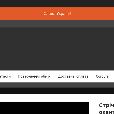
Слава Україні!
нтакти
Повернення і обмін
Доставка і оплата
Cordura
Стрі
окант