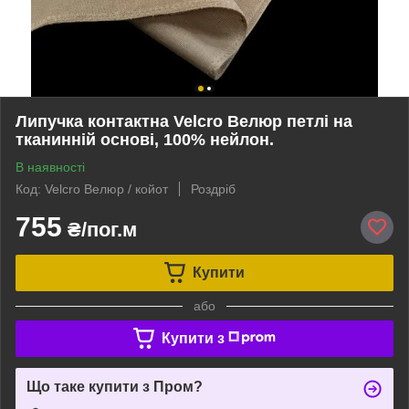
Липучка контактна Velcro Велюр петлі на
тканинній основі, 100% нейлон.
В наявності
Код: Velcro Велюр / койот
Роздріб
755
₴/пог.м
Купити
або
Купити з
Що таке купити з Пром?