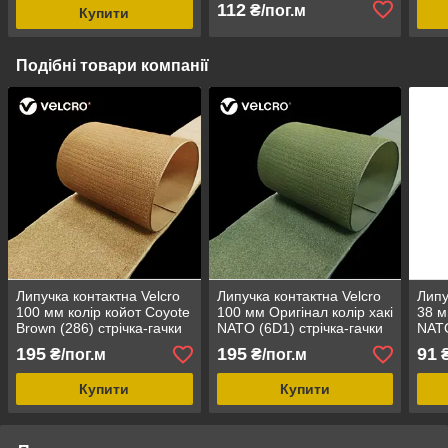
112
₴/пог.м
Купити
Подібні товари компанії
Липучка контактна Velcro
Липучка контактна Velcro
Липу
100 мм колір койот Coyote
100 мм Оригінал колір хакі
38 м
Brown (286) стрічка-гачки
NATO (6D1) стрічка-гачки
NATO
та стрічка-петлі комплект
та стрічка-петлі комплект
та с
195
195
91
₴/пог.м
₴/пог.м
₴
loop/hook
loop/hook
loop
Купити
Купити