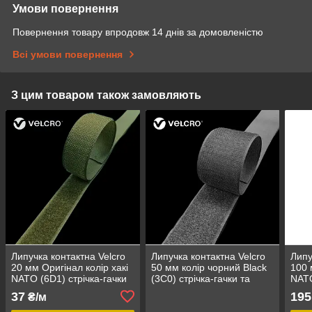
Умови повернення
Повернення товару впродовж 14 днів за домовленістю
Всі умови повернення
З цим товаром також замовляють
Липучка контактна Velcro
Липучка контактна Velcro
Липу
20 мм Оригінал колір хакі
50 мм колір чорний Black
100 
NATO (6D1) стрічка-гачки
(3C0) стрічка-гачки та
NATO
та стрічка-петлі комплект
стрічка-петлі комплект
та с
37
195
₴/м
loop/hook
loop/hook
loop