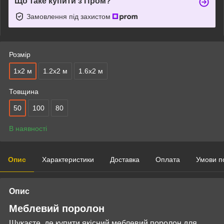
Що таке купити з Пром?
Замовлення під захистом
Розмір
1х2 м
1.2х2 м
1.6х2 м
Товщина
50
100
80
В наявності
Опис
Характеристики
Доставка
Оплата
Умови п
Опис
Меблевий поролон
Шукаєте, де купити якісний меблевий поролон для