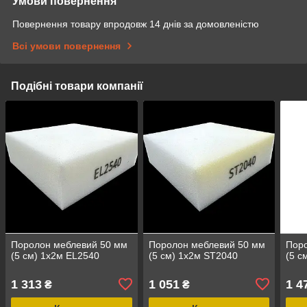
Умови повернення
Повернення товару впродовж 14 днів за домовленістю
Всі умови повернення
Подібні товари компанії
Поролон меблевий 50 мм
Поролон меблевий 50 мм
Пор
(5 см) 1х2м EL2540
(5 см) 1х2м ST2040
(5 с
1 313
1 051
1 4
₴
₴